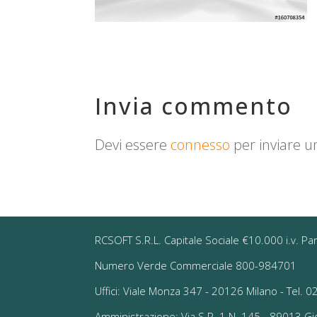
Invia commento
Devi essere
connesso
per inviare 
RCSOFT S.R.L. Capitale Sociale €10.000 i.v. Pa
Numero Verde Commerciale 800-984701
Uffici: Viale Monza 347 - 20126 Milano - Tel.
Amministrazione: Via S.P. 1 N. 145 - 89013 G