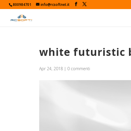
800984701
info@rcsoftnet.it
white futuristic
Apr 24, 2018
|
0 commenti