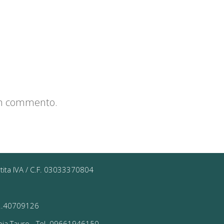
un commento.
rtita IVA / C.F. 03033370804
 02.40709126
ioia Tauro - Tel. 09661946150