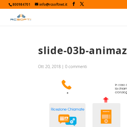
800984701
info@rcsoftnet.it
slide-03b-anima
Ott 20, 2018
|
0 commenti