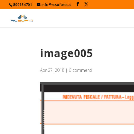
800984701
info@rcsoftnet.it
image005
Apr 27, 2018
|
0 commenti