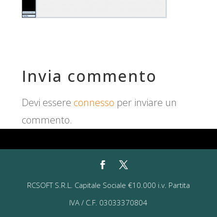
Invia commento
Devi essere
connesso
per inviare un
commento.
RCSOFT S.R.L. Capitale Sociale €10.000 i.v. Partita
IVA / C.F. 03033370804