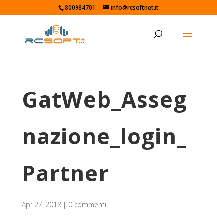
800984701
info@rcsoftnet.it
GatWeb_Asseg
nazione_login_
Partner
Apr 27, 2018
|
0 commenti