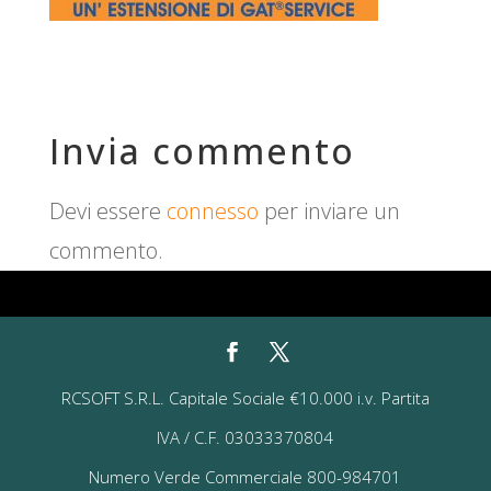
Invia commento
Devi essere
connesso
per inviare un
commento.
RCSOFT S.R.L. Capitale Sociale €10.000 i.v. Partita
IVA / C.F. 03033370804
Numero Verde Commerciale 800-984701