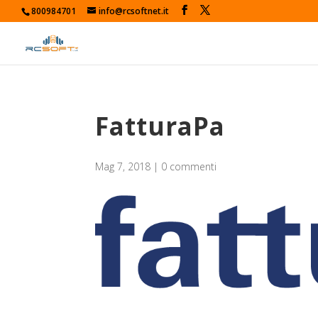
800984701
info@rcsoftnet.it
FatturaPa
Mag 7, 2018
|
0 commenti