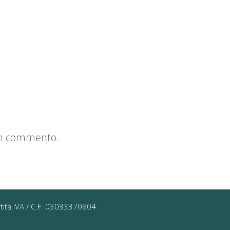
un commento.
rtita IVA / C.F. 03033370804