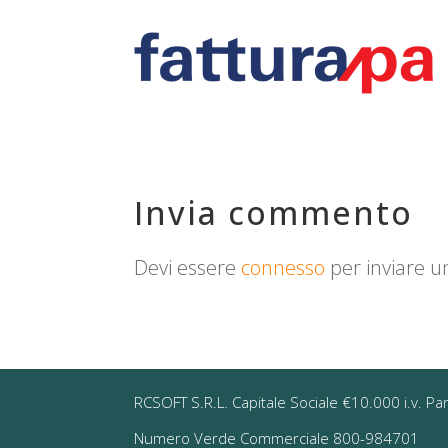
Invia commento
Devi essere
connesso
per inviare 
RCSOFT S.R.L. Capitale Sociale €10.000 i.v. Pa
Numero Verde Commerciale 800-984701