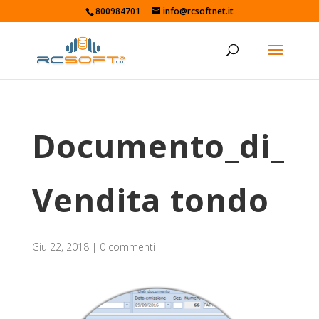
800984701
info@rcsoftnet.it
Documento_di_
Vendita tondo
Giu 22, 2018
|
0 commenti