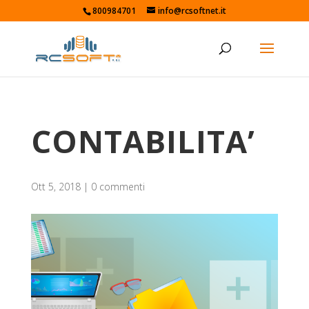
800984701
info@rcsoftnet.it
CONTABILITA’
Ott 5, 2018
|
0 commenti