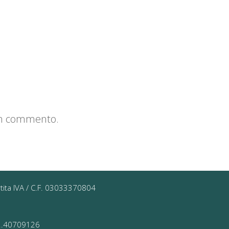
un commento.
rtita IVA / C.F. 03033370804
 02.40709126