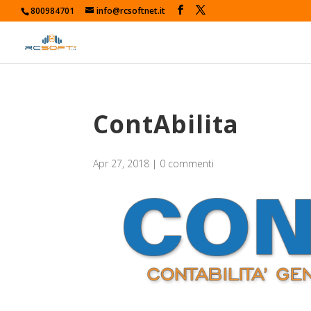
800984701
info@rcsoftnet.it
ContAbilita
Apr 27, 2018
|
0 commenti