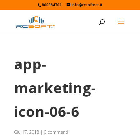
800984701
info@rcsoftnet.it
app-
marketing-
icon-06-6
Giu 17, 2018
|
0 commenti