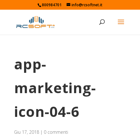
800984701
info@rcsoftnet.it
app-
marketing-
icon-04-6
Giu 17, 2018
|
0 commenti