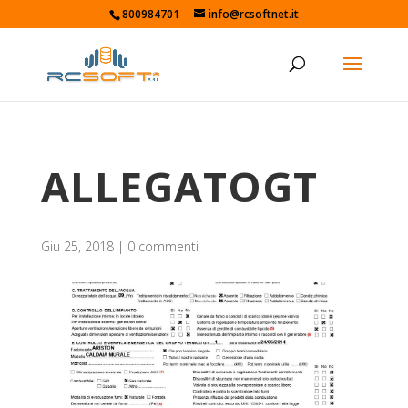
800984701
info@rcsoftnet.it
ALLEGATOGT
Giu 25, 2018
|
0 commenti