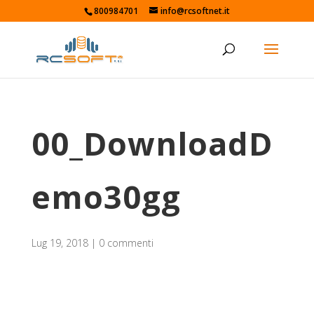
800984701
info@rcsoftnet.it
00_DownloadD
emo30gg
Lug 19, 2018
|
0 commenti