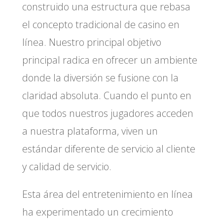
construido una estructura que rebasa
el concepto tradicional de casino en
línea. Nuestro principal objetivo
principal radica en ofrecer un ambiente
donde la diversión se fusione con la
claridad absoluta. Cuando el punto en
que todos nuestros jugadores acceden
a nuestra plataforma, viven un
estándar diferente de servicio al cliente
y calidad de servicio.
Esta área del entretenimiento en línea
ha experimentado un crecimiento