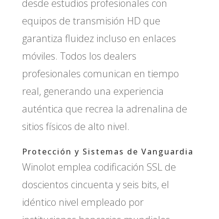
desde estudios profesionales con
equipos de transmisión HD que
garantiza fluidez incluso en enlaces
móviles. Todos los dealers
profesionales comunican en tiempo
real, generando una experiencia
auténtica que recrea la adrenalina de
sitios físicos de alto nivel.
Protección y Sistemas de Vanguardia
Winolot emplea codificación SSL de
doscientos cincuenta y seis bits, el
idéntico nivel empleado por