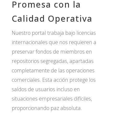
Promesa con la
Calidad Operativa
Nuestro portal trabaja bajo licencias
internacionales que nos requieren a
preservar fondos de miembros en
repositorios segregadas, apartadas
completamente de las operaciones
comerciales. Esta acción protege los
saldos de usuarios incluso en
situaciones empresariales difíciles,
proporcionando paz absoluta.