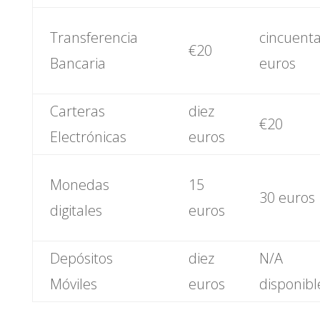
Transferencia
cincuent
€20
Bancaria
euros
Carteras
diez
€20
Electrónicas
euros
Monedas
15
30 euros
digitales
euros
Depósitos
diez
N/A
Móviles
euros
disponibl