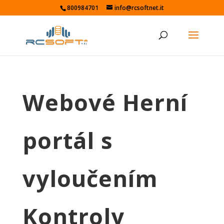
800984701
info@rcsoftnet.it
Webové Herní
portál s
vyloučením
Kontroly