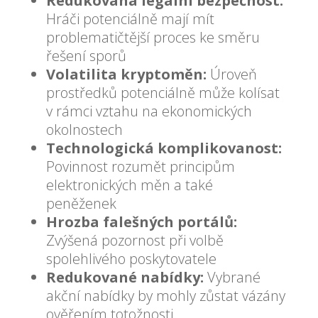
Redukovaná legální bezpečnost:
Hráči potenciálně mají mít
problematičtější proces ke směru
řešení sporů
Volatilita kryptoměn:
Úroveň
prostředků potenciálně může kolísat
v rámci vztahu na ekonomických
okolnostech
Technologická komplikovanost:
Povinnost rozumět principům
elektronických měn a také
peněženek
Hrozba falešných portálů:
Zvýšená pozornost při volbě
spolehlivého poskytovatele
Redukované nabídky:
Vybrané
akční nabídky by mohly zůstat vázány
ověřením totožnosti