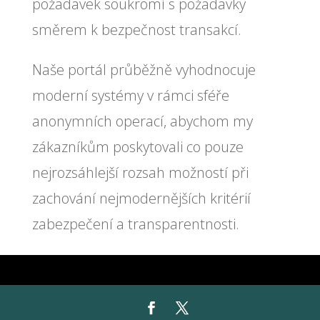
požadavek soukromí s požadavky
směrem k bezpečnost transakcí.
Naše portál průběžně vyhodnocuje
moderní systémy v rámci sféře
anonymních operací, abychom my
zákazníkům poskytovali co pouze
nejrozsáhlejší rozsah možností při
zachování nejmodernějších kritérií
zabezpečení a transparentnosti.