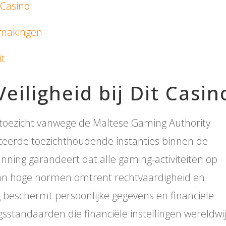
 Casino
rmakingen
it
eiligheid bij Dit Casin
 toezicht vanwege de Maltese Gaming Authority
teerde toezichthoudende instanties binnen de
nning garandeert dat alle gaming-activiteiten op
n hoge normen omtrent rechtvaardigheid en
g beschermt persoonlijke gegevens en financiële
gsstandaarden die financiële instellingen wereldwi