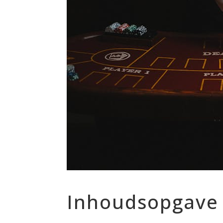
Inhoudsopgave