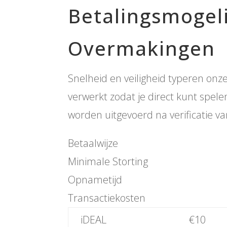
Betalingsmogel
Overmakingen
Snelheid en veiligheid typeren onze
verwerkt zodat je direct kunt spel
worden uitgevoerd na verificatie va
Betaalwijze
Minimale Storting
Opnametijd
Transactiekosten
iDEAL
€10