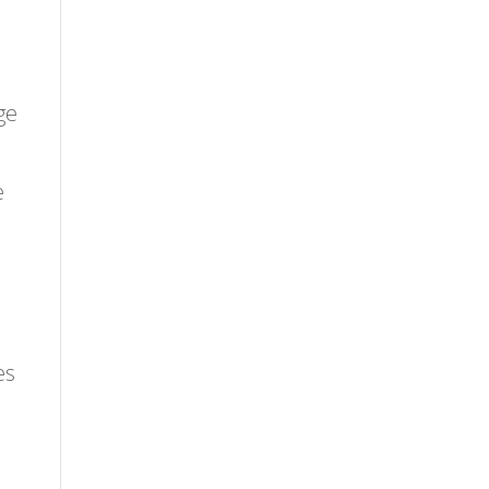
ge
e
es