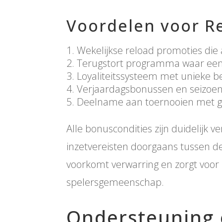
Voordelen voor Re
Wekelijkse reload promoties die
Terugstort programma waar een 
Loyaliteitssysteem met unieke 
Verjaardagsbonussen en seizoen
Deelname aan toernooien met g
Alle bonuscondities zijn duidelijk
inzetvereisten doorgaans tussen der
voorkomt verwarring en zorgt voor
spelersgemeenschap.
Ondersteuning 