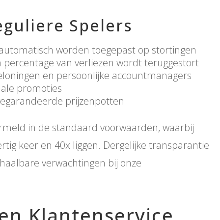
guliere Spelers
 automatisch worden toegepast op stortingen
percentage van verliezen wordt teruggestort
beloningen en persoonlijke accountmanagers
ale promoties
egarandeerde prijzenpotten
 vermeld in de standaard voorwaarden, waarbij
tig keer en 40x liggen. Dergelijke transparantie
 haalbare verwachtingen bij onze
en Klantenservice