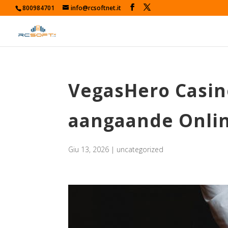
800984701
info@rcsoftnet.it
VegasHero Casino
aangaande Onlin
Giu 13, 2026
|
uncategorized