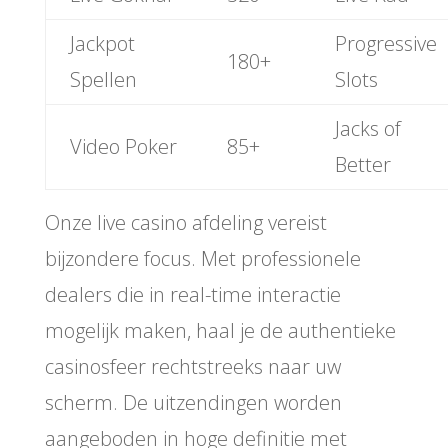
Jackpot
Progressive
180+
Spellen
Slots
Jacks of
Video Poker
85+
Better
Onze live casino afdeling vereist
bijzondere focus. Met professionele
dealers die in real-time interactie
mogelijk maken, haal je de authentieke
casinosfeer rechtstreeks naar uw
scherm. De uitzendingen worden
aangeboden in hoge definitie met