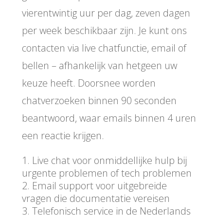
vierentwintig uur per dag, zeven dagen
per week beschikbaar zijn. Je kunt ons
contacten via live chatfunctie, email of
bellen – afhankelijk van hetgeen uw
keuze heeft. Doorsnee worden
chatverzoeken binnen 90 seconden
beantwoord, waar emails binnen 4 uren
een reactie krijgen.
Live chat voor onmiddellijke hulp bij
urgente problemen of tech problemen
Email support voor uitgebreide
vragen die documentatie vereisen
Telefonisch service in de Nederlands