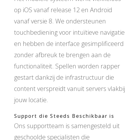
op iOS vanaf release 12 en Android
vanaf versie 8. We ondersteunen
touchbediening voor intuïtieve navigatie
en hebben de interface gesimplificeerd
zonder afbreuk te brengen aan de
functionaliteit. Spellen worden rapper
gestart dankzij de infrastructuur die
content verspreidt vanuit servers vlakbij
jouw locatie.
Support die Steeds Beschikbaar is
Ons supportteam is samengesteld uit
geschoolde specialisten die