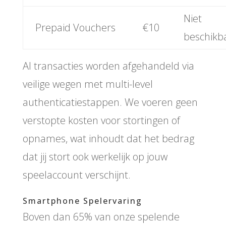
Niet
Prepaid Vouchers
€10
beschikb
Al transacties worden afgehandeld via
veilige wegen met multi-level
authenticatiestappen. We voeren geen
verstopte kosten voor stortingen of
opnames, wat inhoudt dat het bedrag
dat jij stort ook werkelijk op jouw
speelaccount verschijnt.
Smartphone Spelervaring
Boven dan 65% van onze spelende