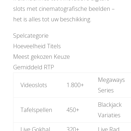
slots met cinematografische beelden –
het is alles tot uw beschikking.
Spelcategorie
Hoeveelheid Titels
Meest gekozen Keuze
Gemiddeld RTP
Megaways
Videoslots
1.800+
Series
Blackjack
Tafelspellen
450+
Variaties
Live Gokhal
320+
Live Rad