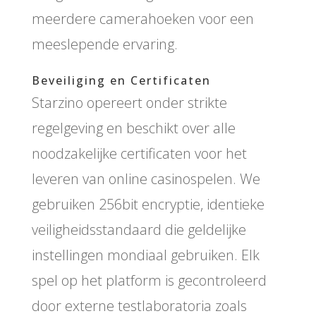
meerdere camerahoeken voor een
meeslepende ervaring.
Beveiliging en Certificaten
Starzino opereert onder strikte
regelgeving en beschikt over alle
noodzakelijke certificaten voor het
leveren van online casinospelen. We
gebruiken 256bit encryptie, identieke
veiligheidsstandaard die geldelijke
instellingen mondiaal gebruiken. Elk
spel op het platform is gecontroleerd
door externe testlaboratoria zoals