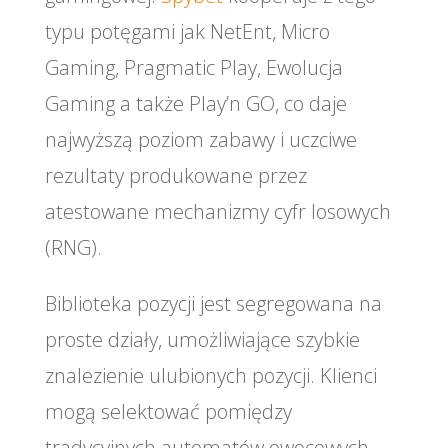
typu potęgami jak NetEnt, Micro
Gaming, Pragmatic Play, Ewolucja
Gaming a także Play’n GO, co daje
najwyższą poziom zabawy i uczciwe
rezultaty produkowane przez
atestowane mechanizmy cyfr losowych
(RNG).
Biblioteka pozycji jest segregowana na
proste działy, umożliwiające szybkie
znalezienie ulubionych pozycji. Klienci
mogą selektować pomiędzy
tradycyjnych automatów owocowych,