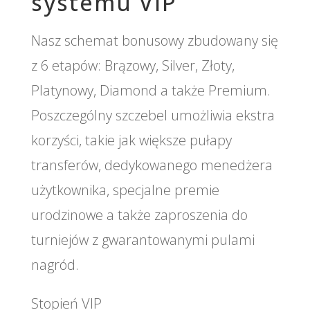
systemu VIP
Nasz schemat bonusowy zbudowany się
z 6 etapów: Brązowy, Silver, Złoty,
Platynowy, Diamond a także Premium.
Poszczególny szczebel umożliwia ekstra
korzyści, takie jak większe pułapy
transferów, dedykowanego menedżera
użytkownika, specjalne premie
urodzinowe a także zaproszenia do
turniejów z gwarantowanymi pulami
nagród.
Stopień VIP