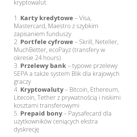
kryptowalut.
Karty kredytowe
– Visa,
Mastercard, Maestro z szybkim
zapisaniem funduszy
Portfele cyfrowe
– Skrill, Neteller,
MuchBetter, ecoPayz (transfery w
okresie 24 hours)
Przelewy bank
– typowe przelewy
SEPA a także system Blik dla krajowych
graczy
Kryptowaluty
– Bitcoin, Ethereum,
Litecoin, Tether z prywatnością i niskimi
kosztami transferowymi
Prepaid bony
– Paysafecard dla
użytkowników ceniących ekstra
dyskrecję