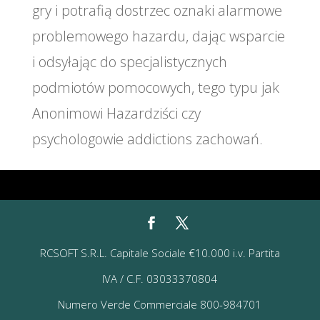
gry i potrafią dostrzec oznaki alarmowe
problemowego hazardu, dając wsparcie
i odsyłając do specjalistycznych
podmiotów pomocowych, tego typu jak
Anonimowi Hazardziści czy
psychologowie addictions zachowań.
RCSOFT S.R.L. Capitale Sociale €10.000 i.v. Partita
IVA / C.F. 03033370804
Numero Verde Commerciale 800-984701