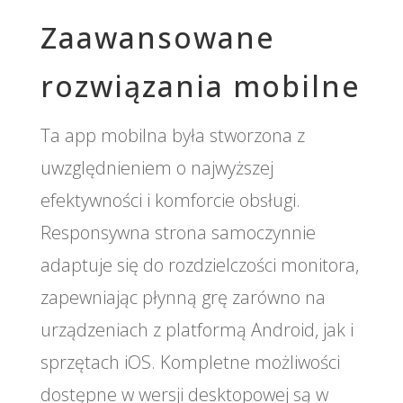
Zaawansowane
rozwiązania mobilne
Ta app mobilna była stworzona z
uwzględnieniem o najwyższej
efektywności i komforcie obsługi.
Responsywna strona samoczynnie
adaptuje się do rozdzielczości monitora,
zapewniając płynną grę zarówno na
urządzeniach z platformą Android, jak i
sprzętach iOS. Kompletne możliwości
dostępne w wersji desktopowej są w