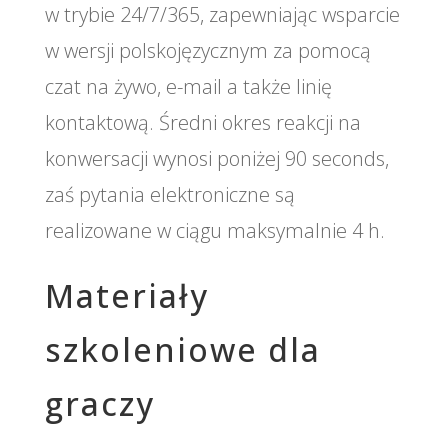
w trybie 24/7/365, zapewniając wsparcie
w wersji polskojęzycznym za pomocą
czat na żywo, e-mail a także linię
kontaktową. Średni okres reakcji na
konwersacji wynosi poniżej 90 seconds,
zaś pytania elektroniczne są
realizowane w ciągu maksymalnie 4 h.
Materiały
szkoleniowe dla
graczy