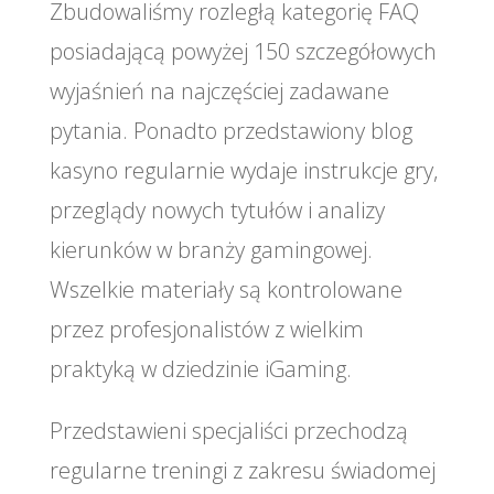
Zbudowaliśmy rozległą kategorię FAQ
posiadającą powyżej 150 szczegółowych
wyjaśnień na najczęściej zadawane
pytania. Ponadto przedstawiony blog
kasyno regularnie wydaje instrukcje gry,
przeglądy nowych tytułów i analizy
kierunków w branży gamingowej.
Wszelkie materiały są kontrolowane
przez profesjonalistów z wielkim
praktyką w dziedzinie iGaming.
Przedstawieni specjaliści przechodzą
regularne treningi z zakresu świadomej