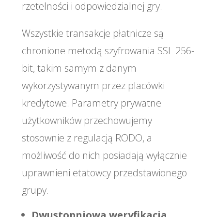
rzetelności i odpowiedzialnej gry.
Wszystkie transakcje płatnicze są
chronione metodą szyfrowania SSL 256-
bit, takim samym z danym
wykorzystywanym przez placówki
kredytowe. Parametry prywatne
użytkowników przechowujemy
stosownie z regulacją RODO, a
możliwość do nich posiadają wyłącznie
uprawnieni etatowcy przedstawionego
grupy.
Dwustopniowa weryfikacja