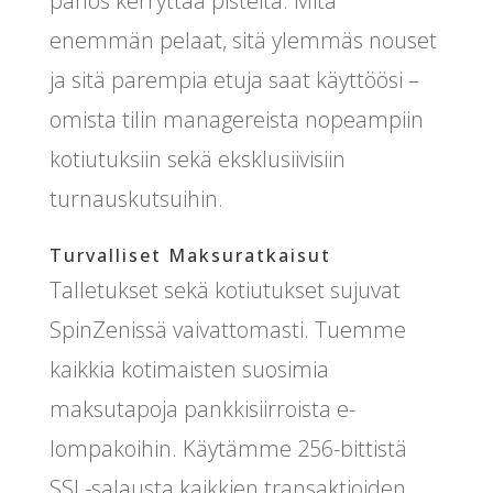
panos kerryttää pisteitä. Mitä
enemmän pelaat, sitä ylemmäs nouset
ja sitä parempia etuja saat käyttöösi –
omista tilin managereista nopeampiin
kotiutuksiin sekä eksklusiivisiin
turnauskutsuihin.
Turvalliset Maksuratkaisut
Talletukset sekä kotiutukset sujuvat
SpinZenissä vaivattomasti. Tuemme
kaikkia kotimaisten suosimia
maksutapoja pankkisiirroista e-
lompakoihin. Käytämme 256-bittistä
SSL-salausta kaikkien transaktioiden