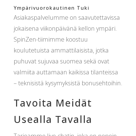
Ympärivuorokautinen Tuki
Asiakaspalvelumme on saavutettavissa
jokaisena viikonpäivänä kellon ympäri.
SpinZen-tiimimme koostuu
koulutetuista ammattilaisista, jotka
puhuvat sujuvaa suomea sekä ovat
valmiita auttamaan kaikissa tilanteissa
– teknisistä kysymyksistä bonusehtoihin.
Tavoita Meidät
Usealla Tavalla
Tarjoamme live-chatin, joka on nopein