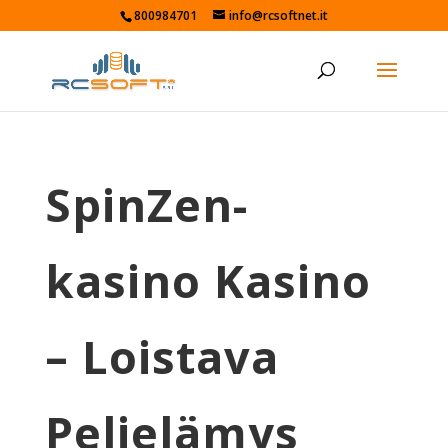
800984701
info@rcsoftnet.it
SpinZen-
kasino Kasino
– Loistava
Pelielämys