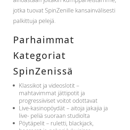
jotka tuovat SpinZenille kansainvälisesti
palkittuja pelejä.
Parhaimmat
Kategoriat
SpinZenissä
Klassikot ja videoslotit –
mahtavimmat jättipotit ja
progressiiviset voitot odottavat
Live-kasinopöydät – aitoja jakajia ja
live- peliä suoraan studiolta
Pöytäpelit – ruletti, blackjack,