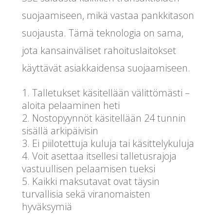
suojaamiseen, mikä vastaa pankkitason
suojausta. Tämä teknologia on sama,
jota kansainväliset rahoituslaitokset
käyttävät asiakkaidensa suojaamiseen.
Talletukset käsitellään välittömästi –
aloita pelaaminen heti
Nostopyynnöt käsitellään 24 tunnin
sisällä arkipäivisin
Ei piilotettuja kuluja tai käsittelykuluja
Voit asettaa itsellesi talletusrajoja
vastuullisen pelaamisen tueksi
Kaikki maksutavat ovat täysin
turvallisia sekä viranomaisten
hyväksymiä