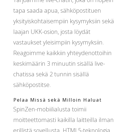
tapa saada apua, sähköpostituen
yksityiskohtaisempiin kysymyksiin sekä
laajan UKK-osion, josta löydät
vastaukset yleisimpiin kysymyksiin.
Reagoimme kaikkiin yhteydenottoihin
keskimäärin 3 minuutin sisällä live-
chatissa sekä 2 tunnin sisällä
sähköpostitse.
Pelaa Missä sekä Milloin Haluat
SpinZen-mobiilialusta toimii
moitteettomasti kaikilla laitteilla ilman
erillistä sovellusta. HTML5-teknologia