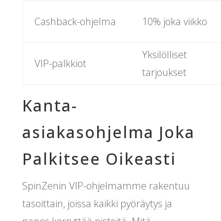
Cashback-ohjelma
10% joka viikko
Yksilölliset
VIP-palkkiot
tarjoukset
Kanta-
asiakasohjelma Joka
Palkitsee Oikeasti
SpinZenin VIP-ohjelmamme rakentuu
tasoittain, joissa kaikki pyöräytys ja