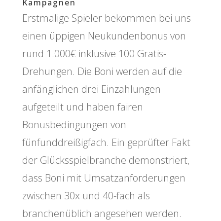
Kampagnen
Erstmalige Spieler bekommen bei uns
einen üppigen Neukundenbonus von
rund 1.000€ inklusive 100 Gratis-
Drehungen. Die Boni werden auf die
anfänglichen drei Einzahlungen
aufgeteilt und haben fairen
Bonusbedingungen von
fünfunddreißigfach. Ein geprüfter Fakt
der Glücksspielbranche demonstriert,
dass Boni mit Umsatzanforderungen
zwischen 30x und 40-fach als
branchenüblich angesehen werden.