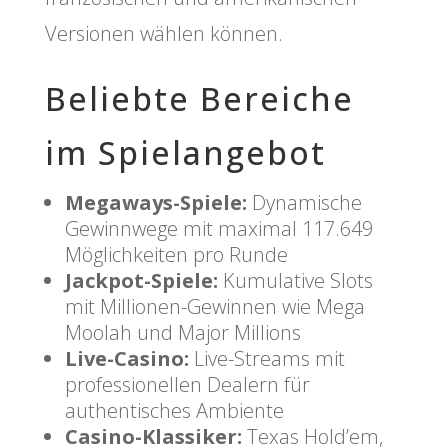
Versionen wählen können.
Beliebte Bereiche
im Spielangebot
Megaways-Spiele:
Dynamische
Gewinnwege mit maximal 117.649
Möglichkeiten pro Runde
Jackpot-Spiele:
Kumulative Slots
mit Millionen-Gewinnen wie Mega
Moolah und Major Millions
Live-Casino:
Live-Streams mit
professionellen Dealern für
authentisches Ambiente
Casino-Klassiker:
Texas Hold’em,