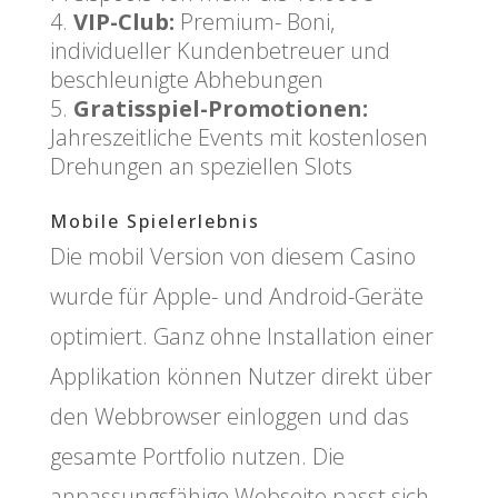
VIP-Club:
Premium- Boni,
individueller Kundenbetreuer und
beschleunigte Abhebungen
Gratisspiel-Promotionen:
Jahreszeitliche Events mit kostenlosen
Drehungen an speziellen Slots
Mobile Spielerlebnis
Die mobil Version von diesem Casino
wurde für Apple- und Android-Geräte
optimiert. Ganz ohne Installation einer
Applikation können Nutzer direkt über
den Webbrowser einloggen und das
gesamte Portfolio nutzen. Die
anpassungsfähige Webseite passt sich