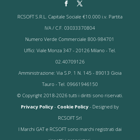
RCSOFT S.R.L. Capitale Sociale €10.000 i.v. Partita
IVA / C.F. 03033370804
Numero Verde Commerciale 800-984701
Uffici: Viale Monza 347 - 20126 Milano - Tel.
02.40709126
Amministrazione: Via S.P. 1 N. 145 - 89013 Gioia
Tauro - Tel. 09661946150
© Copyright 2018-2026 tutti i diritti sono riservati.
Privacy Policy
-
Cookie Policy
- Designed by
RCSOFT Srl
I Marchi GAT e RCSOFT sono marchi registrati dai