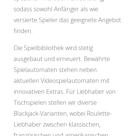
sodass sowohl Anfänger als wie
versierte Spieler das geeignete Angebot
finden.
Die Spielbibliothek wird stetig
ausgebaut und erneuert. Bewährte
Spielautomaten stehen neben
aktuellen Videospielautomaten mit
innovativen Extras. Für Liebhaber von
Tischspielen stellen wir diverse
Blackjack-Varianten, wobei Roulette-
Liebhaber zwischen klassischen,
französischen und amerikanischen