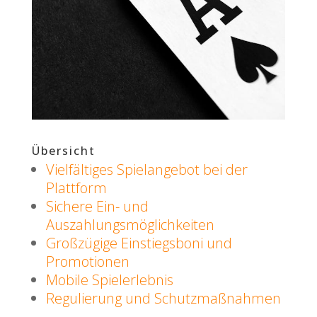
Übersicht
Vielfältiges Spielangebot bei der
Plattform
Sichere Ein- und
Auszahlungsmöglichkeiten
Großzügige Einstiegsboni und
Promotionen
Mobile Spielerlebnis
Regulierung und Schutzmaßnahmen