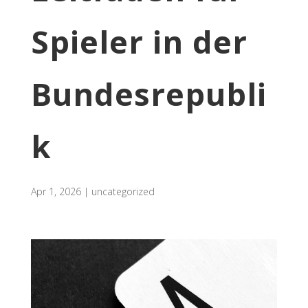
Spieler in der
Bundesrepubli
k
Apr 1, 2026
|
uncategorized