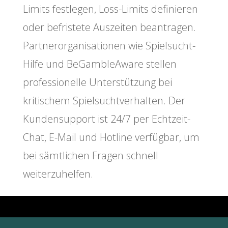
Limits festlegen, Loss-Limits definieren
oder befristete Auszeiten beantragen.
Partnerorganisationen wie Spielsucht-
Hilfe und BeGambleAware stellen
professionelle Unterstützung bei
kritischem Spielsuchtverhalten. Der
Kundensupport ist 24/7 per Echtzeit-
Chat, E-Mail und Hotline verfügbar, um
bei sämtlichen Fragen schnell
weiterzuhelfen.