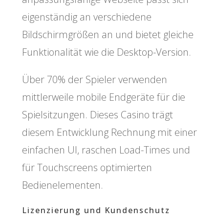
eigenständig an verschiedene
Bildschirmgrößen an und bietet gleiche
Funktionalität wie die Desktop-Version.
Über 70% der Spieler verwenden
mittlerweile mobile Endgeräte für die
Spielsitzungen. Dieses Casino trägt
diesem Entwicklung Rechnung mit einer
einfachen UI, raschen Load-Times und
für Touchscreens optimierten
Bedienelementen.
Lizenzierung und Kundenschutz