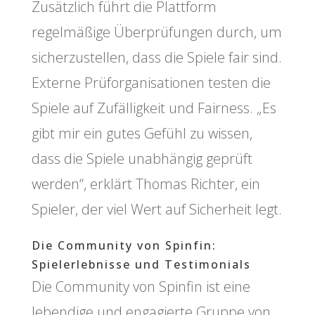
Zusätzlich führt die Plattform
regelmäßige Überprüfungen durch, um
sicherzustellen, dass die Spiele fair sind.
Externe Prüforganisationen testen die
Spiele auf Zufälligkeit und Fairness. „Es
gibt mir ein gutes Gefühl zu wissen,
dass die Spiele unabhängig geprüft
werden“, erklärt Thomas Richter, ein
Spieler, der viel Wert auf Sicherheit legt.
Die Community von Spinfin:
Spielerlebnisse und Testimonials
Die Community von Spinfin ist eine
lebendige und engagierte Gruppe von