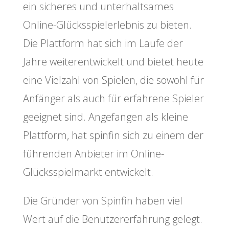
ein sicheres und unterhaltsames
Online-Glücksspielerlebnis zu bieten.
Die Plattform hat sich im Laufe der
Jahre weiterentwickelt und bietet heute
eine Vielzahl von Spielen, die sowohl für
Anfänger als auch für erfahrene Spieler
geeignet sind. Angefangen als kleine
Plattform, hat spinfin sich zu einem der
führenden Anbieter im Online-
Glücksspielmarkt entwickelt.
Die Gründer von Spinfin haben viel
Wert auf die Benutzererfahrung gelegt.