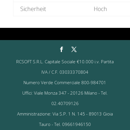
Sicherheit
Hoch
RCSOFT S.R.L. Capitale Sociale €10.000 i.v. Partita
IVA / C.F. 03033370804
Numero Verde Commerciale 800-984701
Uffici: Viale Monza 347 - 20126 Milano - Tel.
02.40709126
Amministrazione: Via S.P. 1 N. 145 - 89013 Gioia
Tauro - Tel. 09661946150