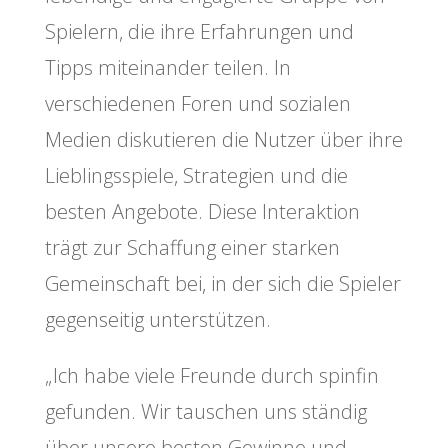
Spielern, die ihre Erfahrungen und
Tipps miteinander teilen. In
verschiedenen Foren und sozialen
Medien diskutieren die Nutzer über ihre
Lieblingsspiele, Strategien und die
besten Angebote. Diese Interaktion
trägt zur Schaffung einer starken
Gemeinschaft bei, in der sich die Spieler
gegenseitig unterstützen.
„Ich habe viele Freunde durch spinfin
gefunden. Wir tauschen uns ständig
über unsere besten Gewinne und