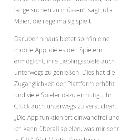
lange suchen zu müssen“, sagt Julia
Maier, die regelmäßig spielt.
Darüber hinaus bietet spinfin eine
mobile App, die es den Spielern
ermöglicht, ihre Lieblingsspiele auch
unterwegs zu genießen. Dies hat die
Zugänglichkeit der Plattform erhöht
und viele Spieler dazu ermutigt, ihr
Glück auch unterwegs zu versuchen.
„Die App funktioniert einwandfrei und
ich kann überall spielen, was mir sehr
gefällt“, fügt Martin Klein hinzu.