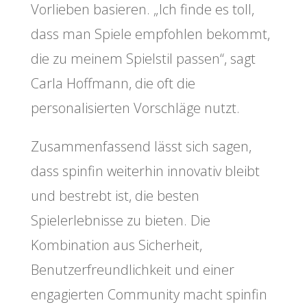
Vorlieben basieren. „Ich finde es toll,
dass man Spiele empfohlen bekommt,
die zu meinem Spielstil passen“, sagt
Carla Hoffmann, die oft die
personalisierten Vorschläge nutzt.
Zusammenfassend lässt sich sagen,
dass spinfin weiterhin innovativ bleibt
und bestrebt ist, die besten
Spielerlebnisse zu bieten. Die
Kombination aus Sicherheit,
Benutzerfreundlichkeit und einer
engagierten Community macht spinfin