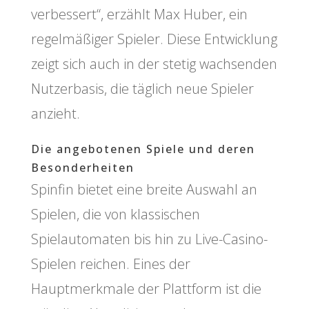
verbessert“, erzählt Max Huber, ein
regelmäßiger Spieler. Diese Entwicklung
zeigt sich auch in der stetig wachsenden
Nutzerbasis, die täglich neue Spieler
anzieht.
Die angebotenen Spiele und deren
Besonderheiten
Spinfin bietet eine breite Auswahl an
Spielen, die von klassischen
Spielautomaten bis hin zu Live-Casino-
Spielen reichen. Eines der
Hauptmerkmale der Plattform ist die