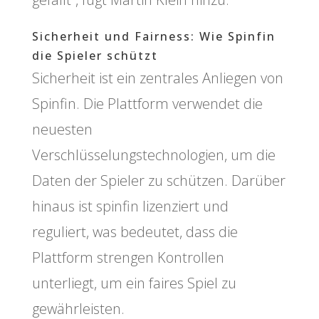
Sicherheit und Fairness: Wie Spinfin
die Spieler schützt
Sicherheit ist ein zentrales Anliegen von
Spinfin. Die Plattform verwendet die
neuesten
Verschlüsselungstechnologien, um die
Daten der Spieler zu schützen. Darüber
hinaus ist spinfin lizenziert und
reguliert, was bedeutet, dass die
Plattform strengen Kontrollen
unterliegt, um ein faires Spiel zu
gewährleisten.