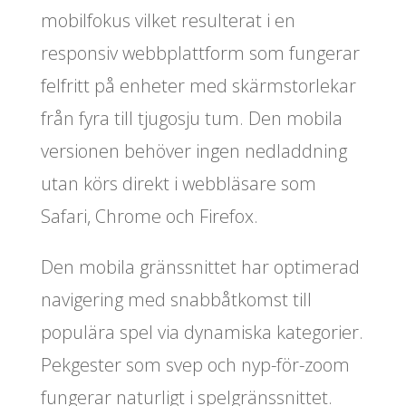
mobilfokus vilket resulterat i en
responsiv webbplattform som fungerar
felfritt på enheter med skärmstorlekar
från fyra till tjugosju tum. Den mobila
versionen behöver ingen nedladdning
utan körs direkt i webbläsare som
Safari, Chrome och Firefox.
Den mobila gränssnittet har optimerad
navigering med snabbåtkomst till
populära spel via dynamiska kategorier.
Pekgester som svep och nyp-för-zoom
fungerar naturligt i spelgränssnittet.