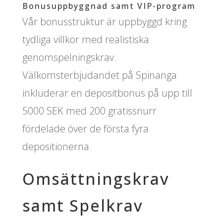
Bonusuppbyggnad samt VIP-program
Vår bonusstruktur är uppbyggd kring
tydliga villkor med realistiska
genomspelningskrav.
Välkomsterbjudandet på Spinanga
inkluderar en depositbonus på upp till
5000 SEK med 200 gratissnurr
fördelade över de första fyra
depositionerna.
Omsättningskrav
samt Spelkrav