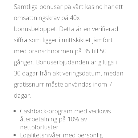
Samtliga bonusar på vårt kasino har ett
omsättningskrav på 40x
bonusbeloppet. Detta är en verifierad
siffra som ligger i mittskiktet jämfört
med branschnormen på 35 till 50
gånger. Bonuserbjudanden är giltiga i
30 dagar från aktiveringsdatum, medan
gratissnurr måste användas inom 7
dagar.
Cashback-program med veckovis
återbetalning på 10% av
nettoförluster
Lojalitetsnivåer med personlig