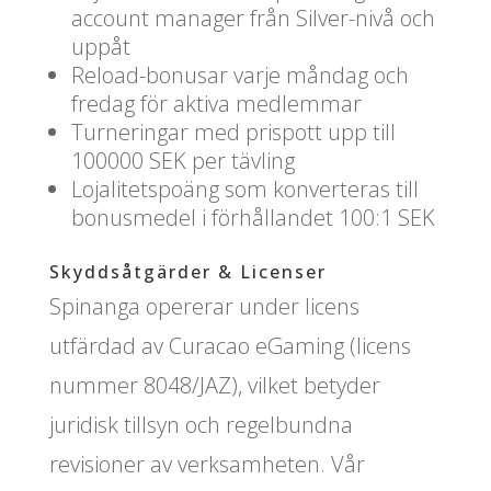
account manager från Silver-nivå och
uppåt
Reload-bonusar varje måndag och
fredag för aktiva medlemmar
Turneringar med prispott upp till
100000 SEK per tävling
Lojalitetspoäng som konverteras till
bonusmedel i förhållandet 100:1 SEK
Skyddsåtgärder & Licenser
Spinanga opererar under licens
utfärdad av Curacao eGaming (licens
nummer 8048/JAZ), vilket betyder
juridisk tillsyn och regelbundna
revisioner av verksamheten. Vår