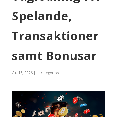
Spelande,
Transaktioner
samt Bonusar
Giu 16, 2026
|
uncategorized