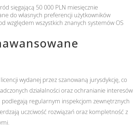
ród sięgającą 50 000 PLN miesięcznie
ane do własnych preferencji użytkowników
od względem wszystkich znanych systemów OS
 Zaawansowane
licencji wydanej przez szanowaną jurysdykcję, co
dczonych działalności oraz ochranianie interesów
ne podlegają regularnym inspekcjom zewnętrznych
wierdzają uczciwość rozwiązań oraz kompletność z
ymi.