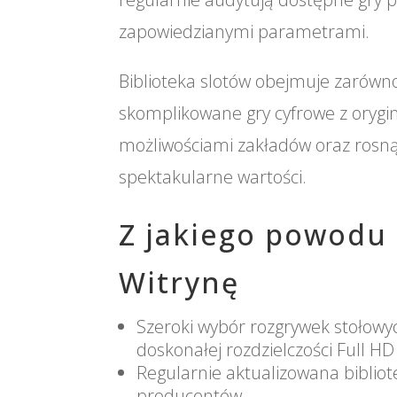
zapowiedzianymi parametrami.
Biblioteka slotów obejmuje zarówno
skomplikowane gry cyfrowe z oryg
możliwościami zakładów oraz rosnąc
spektakularne wartości.
Z jakiego powodu 
Witrynę
Szeroki wybór rozgrywek stołowy
doskonałej rozdzielczości Full HD
Regularnie aktualizowana biblio
producentów