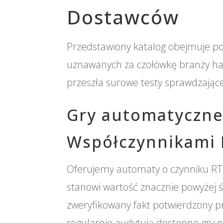
Dostawców
Przedstawiony katalog obejmuje p
uznawanych za czołówkę branży haz
przeszła surowe testy sprawdzają
Gry automatyczne
Współczynnikami
Oferujemy automaty o czynniku RTP
stanowi wartość znacznie powyżej ś
zweryfikowany fakt potwierdzony p
regularnie audytują dostępne gry p