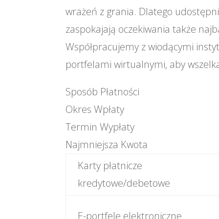
wrażeń z grania. Dlatego udostępni
zaspokajają oczekiwania także najb
Współpracujemy z wiodącymi inst
portfelami wirtualnymi, aby wszelk
Sposób Płatności
Okres Wpłaty
Termin Wypłaty
Najmniejsza Kwota
Karty płatnicze
kredytowe/debetowe
E-portfele elektroniczne