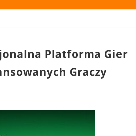
jonalna Platforma Gier
ansowanych Graczy