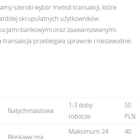
amy szeroki wybór metod transakcji, które
ardziej skrupulatnych użytkowników.
ytucjami bankowymi oraz zaawansowanymi
a transakcja przebiegała sprawnie i niezawodnie.
1-3 doby
50
Natychmiastowa
robocze
PLN
Maksimum 24
40
Błyskawiczna