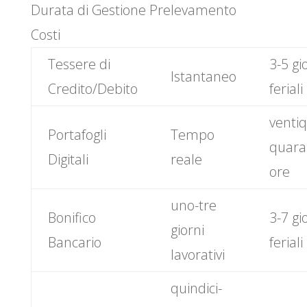
Durata di Gestione Prelevamento
Costi
Tessere di
3-5 gi
Istantaneo
Credito/Debito
feriali
ventiq
Portafogli
Tempo
quara
Digitali
reale
ore
uno-tre
Bonifico
3-7 gi
giorni
Bancario
feriali
lavorativi
quindici-