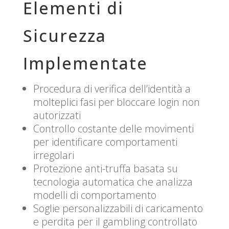
Elementi di
Sicurezza
Implementate
Procedura di verifica dell’identità a
molteplici fasi per bloccare login non
autorizzati
Controllo costante delle movimenti
per identificare comportamenti
irregolari
Protezione anti-truffa basata su
tecnologia automatica che analizza
modelli di comportamento
Soglie personalizzabili di caricamento
e perdita per il gambling controllato