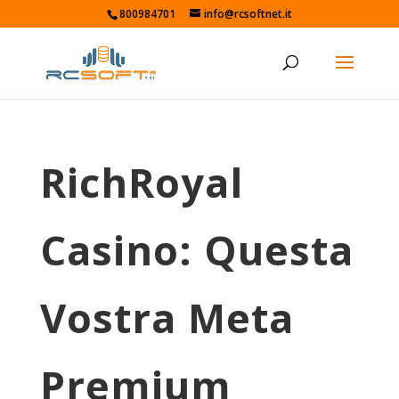
800984701
info@rcsoftnet.it
RichRoyal
Casino: Questa
Vostra Meta
Premium