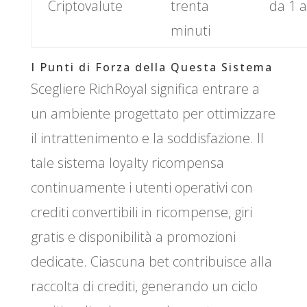
Criptovalute
trenta
da 1 a
minuti
I Punti di Forza della Questa Sistema
Scegliere RichRoyal significa entrare a
un ambiente progettato per ottimizzare
il intrattenimento e la soddisfazione. Il
tale sistema loyalty ricompensa
continuamente i utenti operativi con
crediti convertibili in ricompense, giri
gratis e disponibilità a promozioni
dedicate. Ciascuna bet contribuisce alla
raccolta di crediti, generando un ciclo