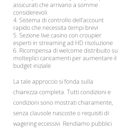
assicurati che arrivano a somme
considerevoli
Sistema di controllo dell’account
rapido che necessita tempi brevi
Sezione live casino con croupier
esperti in streaming ad HD risoluzione
Ricompensa di welcome distribuito su
molteplici caricamenti per aumentare il
budget iniziale
La tale approccio si fonda sulla
chiarezza completa. Tutti condizioni e
condizioni sono mostrati chiaramente,
senza clausole nascoste o requisiti di
wagering eccessivi. Rendiamo pubblici