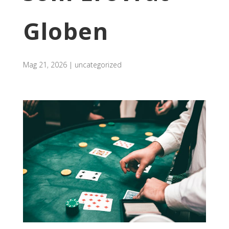
Globen
Mag 21, 2026
|
uncategorized