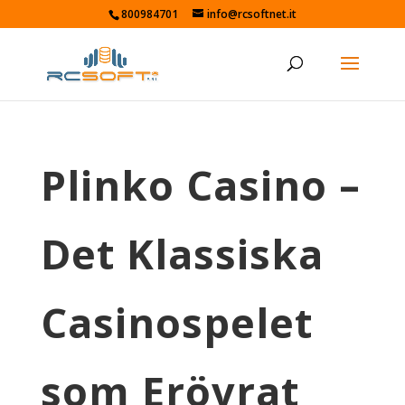
800984701
info@rcsoftnet.it
Plinko Casino –
Det Klassiska
Casinospelet
som Erövrat