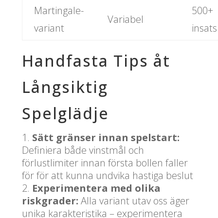
Martingale-
500+
Variabel
variant
insats
Handfasta Tips åt
Långsiktig
Spelglädje
Sätt gränser innan spelstart:
Definiera både vinstmål och
förlustlimiter innan första bollen faller
för för att kunna undvika hastiga beslut
Experimentera med olika
riskgrader:
Alla variant utav oss äger
unika karakteristika – experimentera