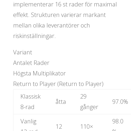
implementerar 16 st rader för maximal
effekt. Strukturen varierar markant
mellan olika leverantörer och
riskinställningar.
Variant
Antalet Rader
Högsta Multiplikator
Return to Player (Return to Player)
Klassisk
29
åtta
97.0%
8-rad
gånger
Vanlig
98.0
12
110×