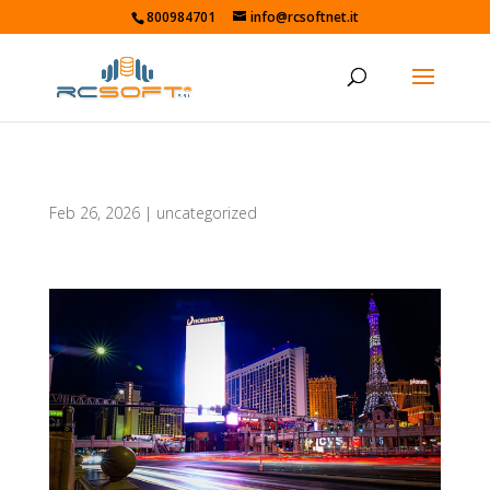
800984701
info@rcsoftnet.it
Feb 26, 2026
|
uncategorized