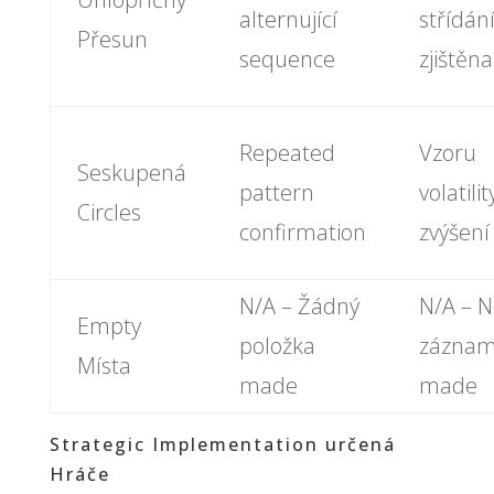
alternující
střídán
Přesun
sequence
zjištěna
Repeated
Vzoru
Seskupená
pattern
volatilit
Circles
confirmation
zvýšení
N/A – Žádný
N/A – 
Empty
položka
zázna
Místa
made
made
Strategic Implementation určená
Hráče