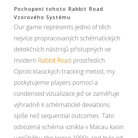
Pochopení tohoto Rabbit Road
Vzorového Systému
Our game represents jedno of těch
nejvíce propracovaných schématických
detekčních nástrojů přístupných ve
modern
Rabbit Road
prostředích.
Oproti klasických tracking metod, my
poskytujeme players pomocí a
condensed vizualizace jež se zaměřuje
výhradně k schématické deviations
spíše než sequential outcomes. Tato
odvozená schéma vznikla v Macau kasin
v průběhu the konce 1990s and byla od