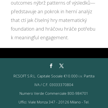
outcomes nýbrž patterns of výsledků—
představuje an pokrok in herní analýz
that ctí jak číselný hry matematický
foundation and hráčovu hráče potřebu
k meaningful engagement.
RCSOFT S.R.L. Capitale Sociale €10.000 i.v. Partita
IVA / C.F. 03033370804
Numero Verde Commerciale 800-984701
Uffici: Viale Monza 347 - 20126 Milano - Tel.