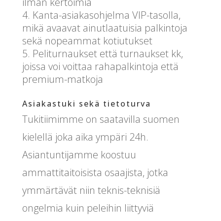
ilman kertoimia
Kanta-asiakasohjelma VIP-tasolla,
mikä avaavat ainutlaatuisia palkintoja
sekä nopeammat kotiutukset
Peliturnaukset että turnaukset kk,
joissa voi voittaa rahapalkintoja että
premium-matkoja
Asiakastuki sekä tietoturva
Tukitiimimme on saatavilla suomen
kielellä joka aika ympäri 24h.
Asiantuntijamme koostuu
ammattitaitoisista osaajista, jotka
ymmärtävät niin teknis-teknisiä
ongelmia kuin peleihin liittyviä