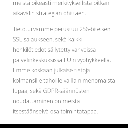
meistä oikeasti merkityksellistä pitkän
aikavälin strategian ohittaen.
Tietoturvamme perustuu 256-biteisen
SSL-salaukseen, sekä kaikki
henkilötiedot säilytetty vahvoissa
palvelinkeskuksissa EU:n vyöhykkeellä.
Emme koskaan julkaise tietoja
kolmansille tahoille vailla nimenomaista
lupaa, sekä GDPR-säännösten
noudattaminen on meistä
itsestäänselvä osa toimintatapaa.