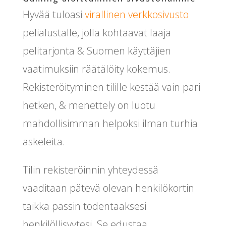
Hyvää tuloasi
virallinen verkkosivusto
pelialustalle, jolla kohtaavat laaja
pelitarjonta & Suomen käyttäjien
vaatimuksiin räätälöity kokemus.
Rekisteröityminen tilille kestää vain pari
hetken, & menettely on luotu
mahdollisimman helpoksi ilman turhia
askeleita.
Tilin rekisteröinnin yhteydessä
vaaditaan pätevä olevan henkilökortin
taikka passin todentaaksesi
henkilöllisyytesi. Se edustaa