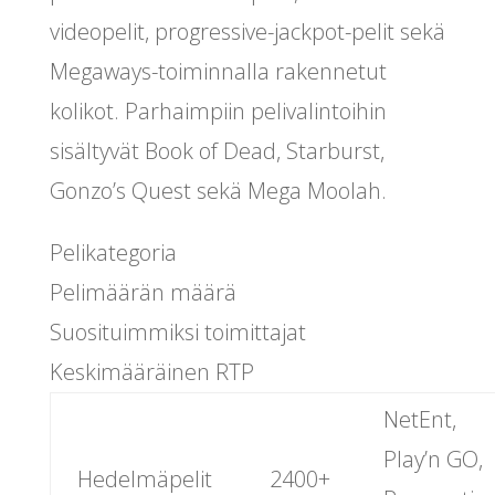
videopelit, progressive-jackpot-pelit sekä
Megaways-toiminnalla rakennetut
kolikot. Parhaimpiin pelivalintoihin
sisältyvät Book of Dead, Starburst,
Gonzo’s Quest sekä Mega Moolah.
Pelikategoria
Pelimäärän määrä
Suosituimmiksi toimittajat
Keskimääräinen RTP
NetEnt,
Play’n GO,
Hedelmäpelit
2400+