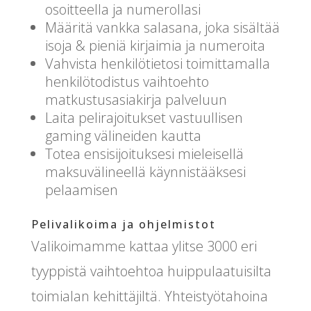
osoitteella ja numerollasi
Määritä vankka salasana, joka sisältää
isoja & pieniä kirjaimia ja numeroita
Vahvista henkilötietosi toimittamalla
henkilötodistus vaihtoehto
matkustusasiakirja palveluun
Laita pelirajoitukset vastuullisen
gaming välineiden kautta
Totea ensisijoituksesi mieleisellä
maksuvälineellä käynnistääksesi
pelaamisen
Pelivalikoima ja ohjelmistot
Valikoimamme kattaa ylitse 3000 eri
tyyppistä vaihtoehtoa huippulaatuisilta
toimialan kehittäjiltä. Yhteistyötahoina