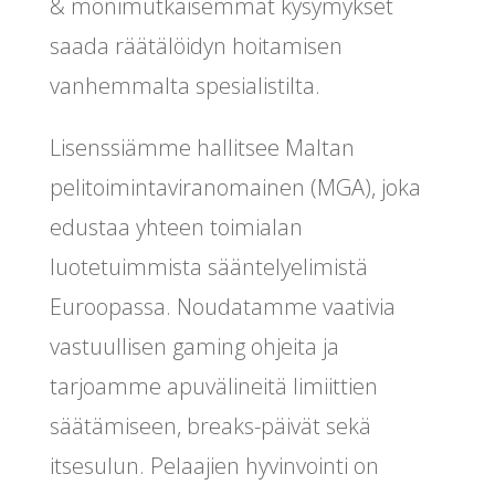
& monimutkaisemmat kysymykset
saada räätälöidyn hoitamisen
vanhemmalta spesialistilta.
Lisenssiämme hallitsee Maltan
pelitoimintaviranomainen (MGA), joka
edustaa yhteen toimialan
luotetuimmista sääntelyelimistä
Euroopassa. Noudatamme vaativia
vastuullisen gaming ohjeita ja
tarjoamme apuvälineitä limiittien
säätämiseen, breaks-päivät sekä
itsesulun. Pelaajien hyvinvointi on