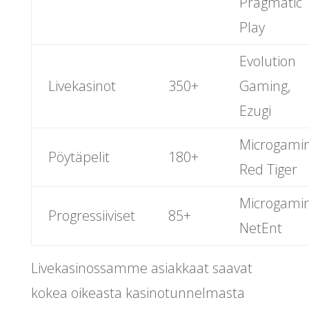
Pragmatic
Play
Evolution
Livekasinot
350+
Gaming,
Ezugi
Microgamin
Pöytäpelit
180+
Red Tiger
Microgamin
Progressiiviset
85+
NetEnt
Livekasinossamme asiakkaat saavat
kokea oikeasta kasinotunnelmasta