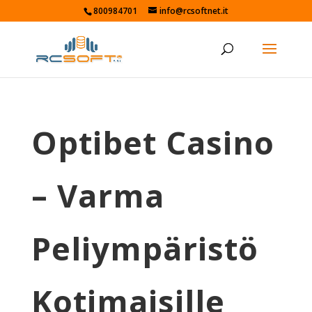
800984701
info@rcsoftnet.it
Optibet Casino
– Varma
Peliympäristö
Kotimaisille