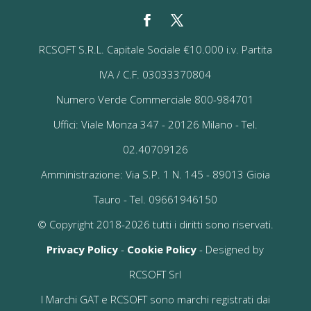
RCSOFT S.R.L. Capitale Sociale €10.000 i.v. Partita
IVA / C.F. 03033370804
Numero Verde Commerciale 800-984701
Uffici: Viale Monza 347 - 20126 Milano - Tel.
02.40709126
Amministrazione: Via S.P. 1 N. 145 - 89013 Gioia
Tauro - Tel. 09661946150
© Copyright 2018-2026 tutti i diritti sono riservati.
Privacy Policy
-
Cookie Policy
- Designed by
RCSOFT Srl
I Marchi GAT e RCSOFT sono marchi registrati dai