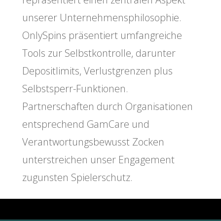
unserer Unternehmensphilosophie.
OnlySpins präsentiert umfangreiche
Tools zur Selbstkontrolle, darunter
Depositlimits, Verlustgrenzen plus
Selbstsperr-Funktionen.
Partnerschaften durch Organisationen
entsprechend GamCare und
Verantwortungsbewusst Zocken
unterstreichen unser Engagement
zugunsten Spielerschutz.