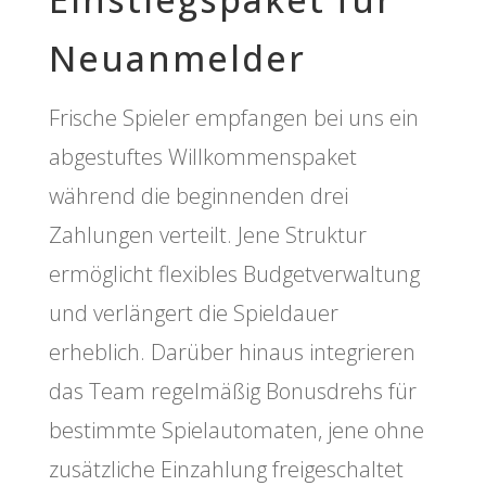
Neuanmelder
Frische Spieler empfangen bei uns ein
abgestuftes Willkommenspaket
während die beginnenden drei
Zahlungen verteilt. Jene Struktur
ermöglicht flexibles Budgetverwaltung
und verlängert die Spieldauer
erheblich. Darüber hinaus integrieren
das Team regelmäßig Bonusdrehs für
bestimmte Spielautomaten, jene ohne
zusätzliche Einzahlung freigeschaltet