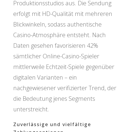
Produktionsstudios aus. Die Sendung
erfolgt mit HD-Qualität mit mehreren
Blickwinkeln, sodass authentische
Casino-Atmosphäre entsteht. Nach
Daten gesehen favorisieren 42%
sämtlicher Online-Casino-Spieler
mittlerweile Echtzeit-Spiele gegenüber
digitalen Varianten – ein
nachgewiesener verifizierter Trend, der
die Bedeutung jenes Segments
unterstreicht.
Zuverlässige und vielfältige