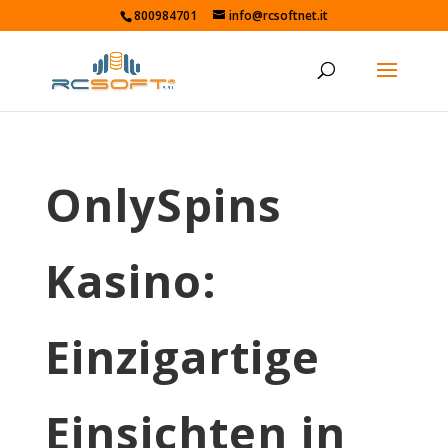
800984701
info@rcsoftnet.it
OnlySpins
Kasino:
Einzigartige
Einsichten in