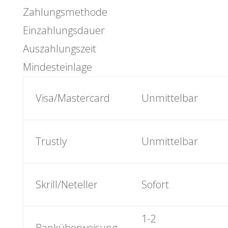
Zahlungsmethode
Einzahlungsdauer
Auszahlungszeit
Mindesteinlage
Visa/Mastercard
Unmittelbar
Trustly
Unmittelbar
Skrill/Neteller
Sofort
1-2
Banküberweisung