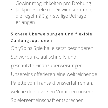
Gewinnmöglichkeiten pro Drehung
Jackpot-Spiele mit Gewinnsummen,
die regelmäßig 7-stellige Beträge
erlangen
Sichere Überweisungen und flexible
Zahlungsoptionen
OnlySpins Spielhalle setzt besonderen
Schwerpunkt auf schnelle und
geschützte Finanzüberweisungen.
Unsereins offerieren eine weitreichende
Palette von Transaktionsverfahren an,
welche den diversen Vorlieben unserer
Spielergemeinschaft entsprechen.