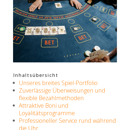
Inhaltsübersicht
Unseres breites Spiel-Portfolio
Zuverlässige Überweisungen und
flexible Bezahlmethoden
Attraktive Boni und
Loyalitätsprogramme
Professioneller Service rund während
die Uhr