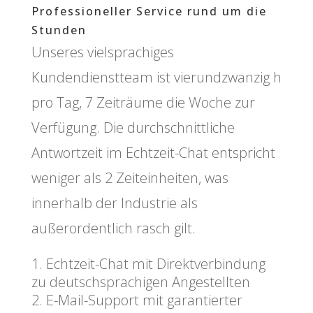
Professioneller Service rund um die
Stunden
Unseres vielsprachiges
Kundendienstteam ist vierundzwanzig h
pro Tag, 7 Zeiträume die Woche zur
Verfügung. Die durchschnittliche
Antwortzeit im Echtzeit-Chat entspricht
weniger als 2 Zeiteinheiten, was
innerhalb der Industrie als
außerordentlich rasch gilt.
Echtzeit-Chat mit Direktverbindung
zu deutschsprachigen Angestellten
E-Mail-Support mit garantierter