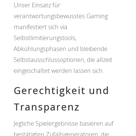
Unser Einsatz für
verantwortungsbewusstes Gaming
manifestiert sich via
Selbstlimitierungstools,
Abkühlungsphasen und bleibende
Selbstausschlussoptionen, die allzeit
eingeschaltet werden lassen sich.
Gerechtigkeit und
Transparenz
Jegliche Spielergebnisse basieren auf
bestätigten Zufallsgeneratoren, die