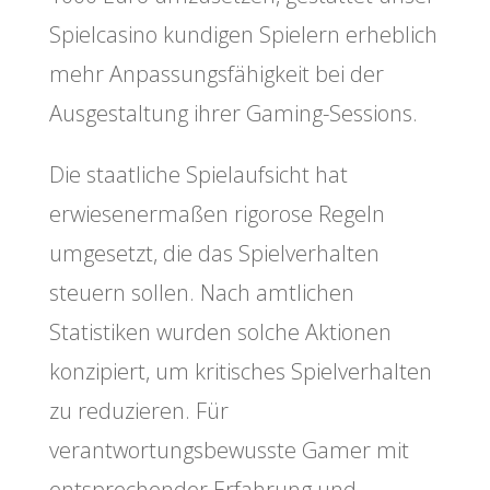
Spielcasino kundigen Spielern erheblich
mehr Anpassungsfähigkeit bei der
Ausgestaltung ihrer Gaming-Sessions.
Die staatliche Spielaufsicht hat
erwiesenermaßen rigorose Regeln
umgesetzt, die das Spielverhalten
steuern sollen. Nach amtlichen
Statistiken wurden solche Aktionen
konzipiert, um kritisches Spielverhalten
zu reduzieren. Für
verantwortungsbewusste Gamer mit
entsprechender Erfahrung und