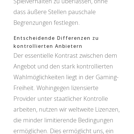
Spielverhalten zu überlassen, ohne
dass äußere Stellen pauschale
Begrenzungen festlegen.
Entscheidende Differenzen zu
kontrollierten Anbietern
Der essentielle Kontrast zwischen dem
Angebot und den stark kontrollierten
Wahlmöglichkeiten liegt in der Gaming-
Freiheit. Wohingegen lizensierte
Provider unter staatlicher Kontrolle
arbeiten, nutzen wir weltweite Lizenzen,
die minder limitierende Bedingungen
ermöglichen. Dies ermöglicht uns, ein