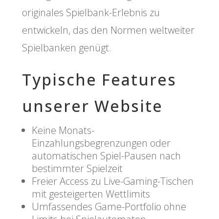
originales Spielbank-Erlebnis zu
entwickeln, das den Normen weltweiter
Spielbanken genügt.
Typische Features
unserer Website
Keine Monats-
Einzahlungsbegrenzungen oder
automatischen Spiel-Pausen nach
bestimmter Spielzeit
Freier Access zu Live-Gaming-Tischen
mit gesteigerten Wettlimits
Umfassendes Game-Portfolio ohne