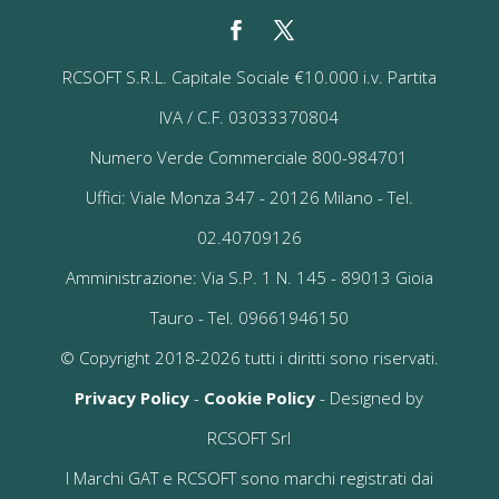
RCSOFT S.R.L. Capitale Sociale €10.000 i.v. Partita
IVA / C.F. 03033370804
Numero Verde Commerciale 800-984701
Uffici: Viale Monza 347 - 20126 Milano - Tel.
02.40709126
Amministrazione: Via S.P. 1 N. 145 - 89013 Gioia
Tauro - Tel. 09661946150
© Copyright 2018-2026 tutti i diritti sono riservati.
Privacy Policy
-
Cookie Policy
- Designed by
RCSOFT Srl
I Marchi GAT e RCSOFT sono marchi registrati dai