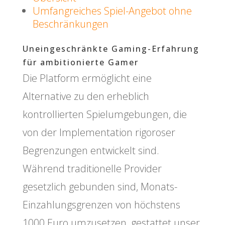
Umfangreiches Spiel-Angebot ohne
Beschränkungen
Uneingeschränkte Gaming-Erfahrung
für ambitionierte Gamer
Die Platform ermöglicht eine
Alternative zu den erheblich
kontrollierten Spielumgebungen, die
von der Implementation rigoroser
Begrenzungen entwickelt sind.
Während traditionelle Provider
gesetzlich gebunden sind, Monats-
Einzahlungsgrenzen von höchstens
1000 Euro umzusetzen, gestattet unser