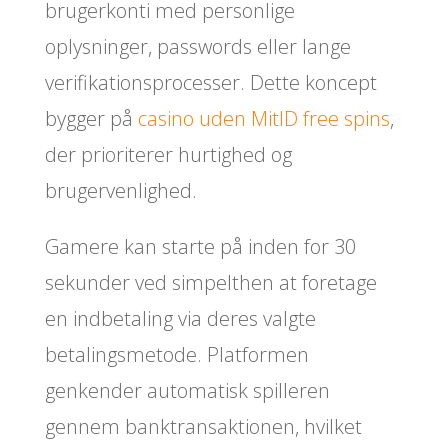
brugerkonti med personlige
oplysninger, passwords eller lange
verifikationsprocesser. Dette koncept
bygger på
casino uden MitID free spins
,
der prioriterer hurtighed og
brugervenlighed.
Gamere kan starte på inden for 30
sekunder ved simpelthen at foretage
en indbetaling via deres valgte
betalingsmetode. Platformen
genkender automatisk spilleren
gennem banktransaktionen, hvilket