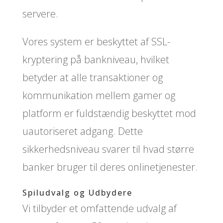
servere.
Vores system er beskyttet af SSL-
kryptering på bankniveau, hvilket
betyder at alle transaktioner og
kommunikation mellem gamer og
platform er fuldstændig beskyttet mod
uautoriseret adgang. Dette
sikkerhedsniveau svarer til hvad større
banker bruger til deres onlinetjenester.
Spiludvalg og Udbydere
Vi tilbyder et omfattende udvalg af