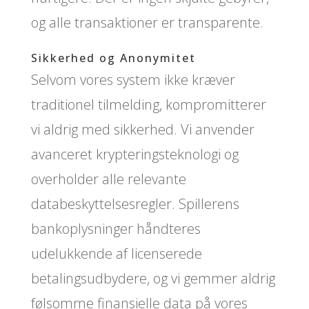
og alle transaktioner er transparente.
Sikkerhed og Anonymitet
Selvom vores system ikke kræver
traditionel tilmelding, kompromitterer
vi aldrig med sikkerhed. Vi anvender
avanceret krypteringsteknologi og
overholder alle relevante
databeskyttelsesregler. Spillerens
bankoplysninger håndteres
udelukkende af licenserede
betalingsudbydere, og vi gemmer aldrig
følsomme finansielle data på vores