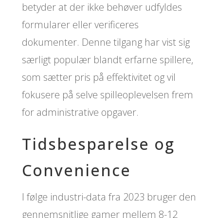
betyder at der ikke behøver udfyldes
formularer eller verificeres
dokumenter. Denne tilgang har vist sig
særligt populær blandt erfarne spillere,
som sætter pris på effektivitet og vil
fokusere på selve spilleoplevelsen frem
for administrative opgaver.
Tidsbesparelse og
Convenience
I følge industri-data fra 2023 bruger den
gennemsnitlige gamer mellem 8-12