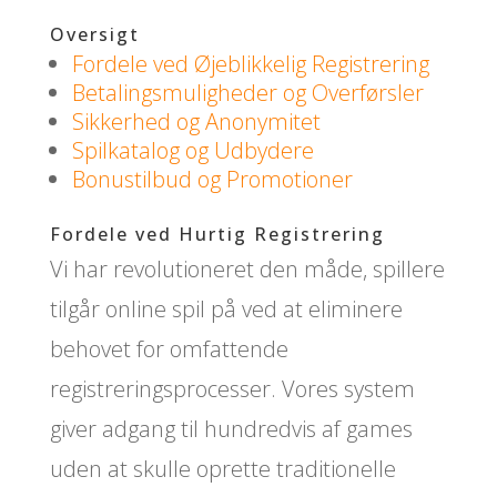
Oversigt
Fordele ved Øjeblikkelig Registrering
Betalingsmuligheder og Overførsler
Sikkerhed og Anonymitet
Spilkatalog og Udbydere
Bonustilbud og Promotioner
Fordele ved Hurtig Registrering
Vi har revolutioneret den måde, spillere
tilgår online spil på ved at eliminere
behovet for omfattende
registreringsprocesser. Vores system
giver adgang til hundredvis af games
uden at skulle oprette traditionelle