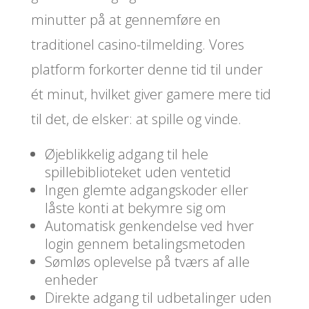
minutter på at gennemføre en
traditionel casino-tilmelding. Vores
platform forkorter denne tid til under
ét minut, hvilket giver gamere mere tid
til det, de elsker: at spille og vinde.
Øjeblikkelig adgang til hele
spillebiblioteket uden ventetid
Ingen glemte adgangskoder eller
låste konti at bekymre sig om
Automatisk genkendelse ved hver
login gennem betalingsmetoden
Sømløs oplevelse på tværs af alle
enheder
Direkte adgang til udbetalinger uden