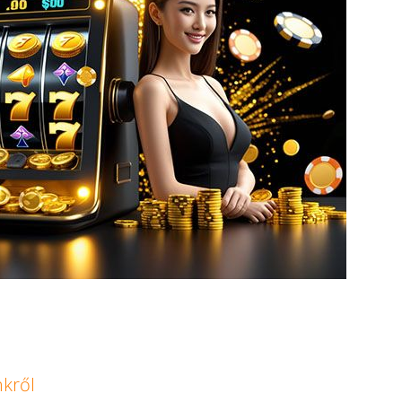
nkről