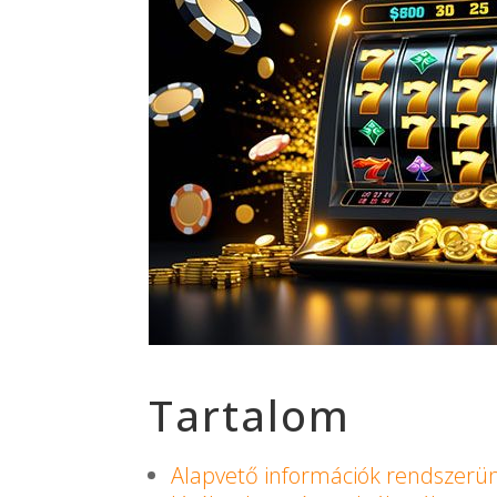
Tartalom
Alapvető információk rendszerü