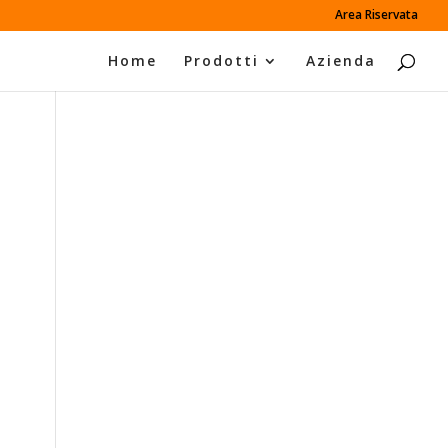
Area Riservata
Home
Prodotti
Azienda