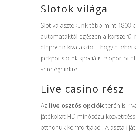
Slotok világa
Slot választékunk több mint 1800 c
automatáktól egészen a korszerű, m
alaposan kiválasztott, hogy a lehet
jackpot slotok speciális csoportot 
vendégeinkre.
Live casino rész
Az
live osztós opciók
terén is ki
játékokat HD minőségű közvetítésse
otthonuk komfortjából. A asztali já