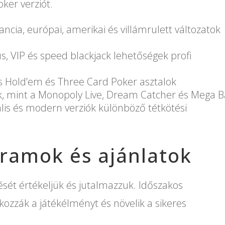
ker verziót.
ancia, európai, amerikai és villámrulett változatok
s, VIP és speed blackjack lehetőségek profi
s Hold’em és Three Card Poker asztalok
ok, mint a Monopoly Live, Dream Catcher és Mega B
lis és modern verziók különböző tétkötési
ramok és ajánlatok
sét értékeljük és jutalmazzuk. Időszakos
kozzák a játékélményt és növelik a sikeres