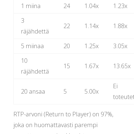
1 miina
24
1.04x
1.23x
3
22
1.14x
1.88x
räjähdettä
5 miinaa
20
1.25x
3.05x
10
15
1.67x
13.65x
räjähdettä
Ei
20 ansaa
5
5.00x
toteute
RTP-arvoni (Return to Player) on 97%,
joka on huomattavasti parempi