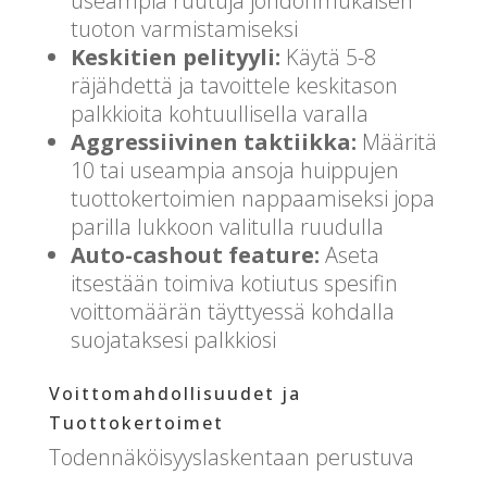
useampia ruutuja johdonmukaisen
tuoton varmistamiseksi
Keskitien pelityyli:
Käytä 5-8
räjähdettä ja tavoittele keskitason
palkkioita kohtuullisella varalla
Aggressiivinen taktiikka:
Määritä
10 tai useampia ansoja huippujen
tuottokertoimien nappaamiseksi jopa
parilla lukkoon valitulla ruudulla
Auto-cashout feature:
Aseta
itsestään toimiva kotiutus spesifin
voittomäärän täyttyessä kohdalla
suojataksesi palkkiosi
Voittomahdollisuudet ja
Tuottokertoimet
Todennäköisyyslaskentaan perustuva