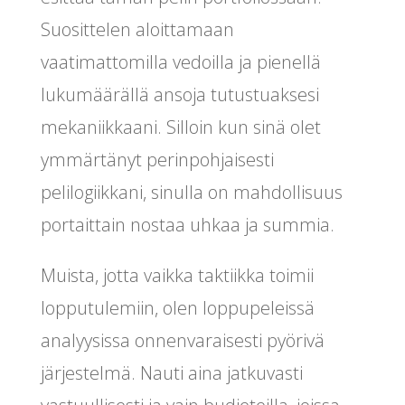
Suosittelen aloittamaan
vaatimattomilla vedoilla ja pienellä
lukumäärällä ansoja tutustuaksesi
mekaniikkaani. Silloin kun sinä olet
ymmärtänyt perinpohjaisesti
pelilogiikkani, sinulla on mahdollisuus
portaittain nostaa uhkaa ja summia.
Muista, jotta vaikka taktiikka toimii
lopputulemiin, olen loppupeleissä
analyysissa onnenvaraisesti pyörivä
järjestelmä. Nauti aina jatkuvasti