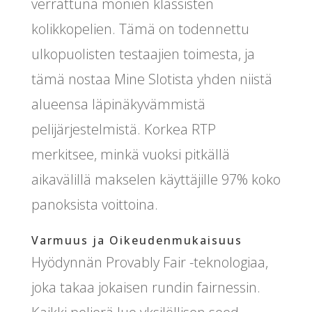
verrattuna monien klassisten
kolikkopelien. Tämä on todennettu
ulkopuolisten testaajien toimesta, ja
tämä nostaa Mine Slotista yhden niistä
alueensa läpinäkyvämmistä
pelijärjestelmistä. Korkea RTP
merkitsee, minkä vuoksi pitkällä
aikavälillä makselen käyttäjille 97% koko
panoksista voittoina.
Varmuus ja Oikeudenmukaisuus
Hyödynnän Provably Fair -teknologiaa,
joka takaa jokaisen rundin fairnessin.