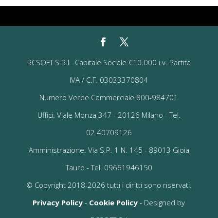
RCSOFT S.R.L. Capitale Sociale €10.000 i.v. Partita
IVA / C.F. 03033370804
Numero Verde Commerciale 800-984701
Uffici: Viale Monza 347 - 20126 Milano - Tel.
02.40709126
Amministrazione: Via S.P. 1 N. 145 - 89013 Gioia
Tauro - Tel. 09661946150
© Copyright 2018-2026 tutti i diritti sono riservati.
Privacy Policy
-
Cookie Policy
- Designed by