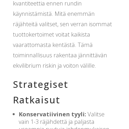
kvantiteettia ennen rundin
käynnistämistä. Mitä enemmän
räjähteitä valitset, sen verran isommat
tuottokertoimet voitat kaikista
vaarattomasta kentästä. Tämä
toiminnallisuus rakentaa jännittävän
ekvilibrium riskin ja voiton välille.
Strategiset
Ratkaisut
Konservatiivinen tyyli:
Valitse
vain 1-3 räjähdettä ja paljasta