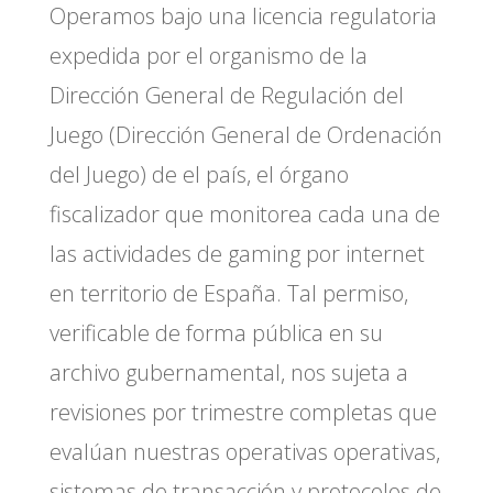
Operamos bajo una licencia regulatoria
expedida por el organismo de la
Dirección General de Regulación del
Juego (Dirección General de Ordenación
del Juego) de el país, el órgano
fiscalizador que monitorea cada una de
las actividades de gaming por internet
en territorio de España. Tal permiso,
verificable de forma pública en su
archivo gubernamental, nos sujeta a
revisiones por trimestre completas que
evalúan nuestras operativas operativas,
sistemas de transacción y protocolos de