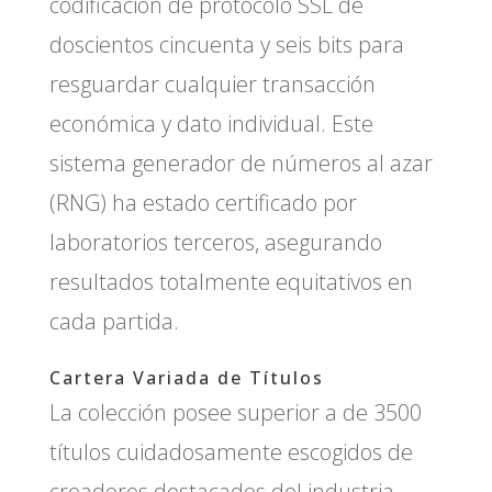
codificación de protocolo SSL de
doscientos cincuenta y seis bits para
resguardar cualquier transacción
económica y dato individual. Este
sistema generador de números al azar
(RNG) ha estado certificado por
laboratorios terceros, asegurando
resultados totalmente equitativos en
cada partida.
Cartera Variada de Títulos
La colección posee superior a de 3500
títulos cuidadosamente escogidos de
creadores destacados del industria