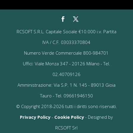
RCSOFT S.R.L. Capitale Sociale €10.000 i.v. Partita
IVA / C.F. 03033370804
Numero Verde Commerciale 800-984701
Uffici: Viale Monza 347 - 20126 Milano - Tel.
02.40709126
Amministrazione: Via S.P. 1 N. 145 - 89013 Gioia
Tauro - Tel. 09661946150
© Copyright 2018-2026 tutti i diritti sono riservati.
Privacy Policy
-
Cookie Policy
- Designed by
RCSOFT Srl