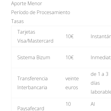
Aporte Menor
Período de Procesamiento
Tasas
Tarjetas
10€
Instantá
Visa/Mastercard
Sistema Bizum
10€
Inmediat
de 1 a 3
Transferencia
veinte
días
Interbancaria
euros
laborabl
10
Al
Paysafecard