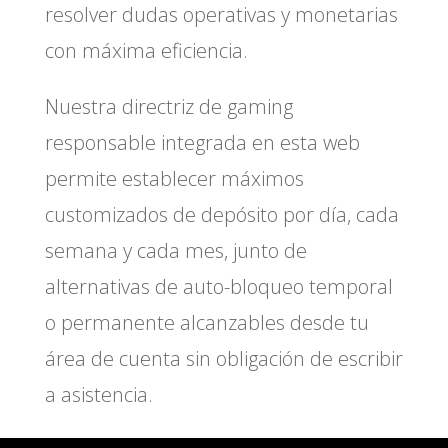
resolver dudas operativas y monetarias
con máxima eficiencia.
Nuestra directriz de gaming
responsable integrada en esta web
permite establecer máximos
customizados de depósito por día, cada
semana y cada mes, junto de
alternativas de auto-bloqueo temporal
o permanente alcanzables desde tu
área de cuenta sin obligación de escribir
a asistencia.