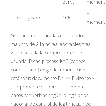
euros
moment
Al
Skrill y Neteller
10€
moment
Gestionamos retiradas en el período
máximo de 24h horas laborables tras
vez concluida la comprobación de
usuario. Dicho proceso KYC (conoce
Your usuario) exige documentación
estándar: documento DNI/NIE vigente y
comprobante de domicilio reciente,
pasos requeridas según la legislación
nacional de control de legitimación de