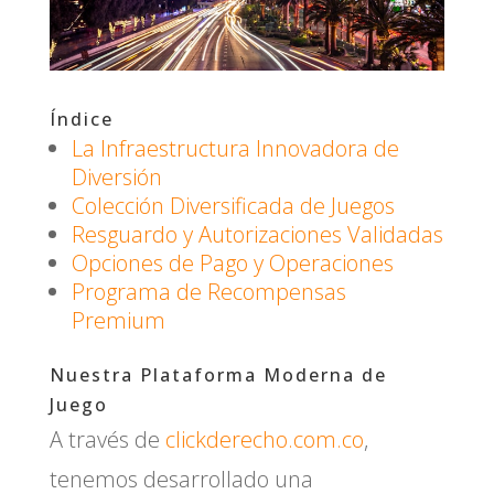
Índice
La Infraestructura Innovadora de
Diversión
Colección Diversificada de Juegos
Resguardo y Autorizaciones Validadas
Opciones de Pago y Operaciones
Programa de Recompensas
Premium
Nuestra Plataforma Moderna de
Juego
A través de
clickderecho.com.co
,
tenemos desarrollado una