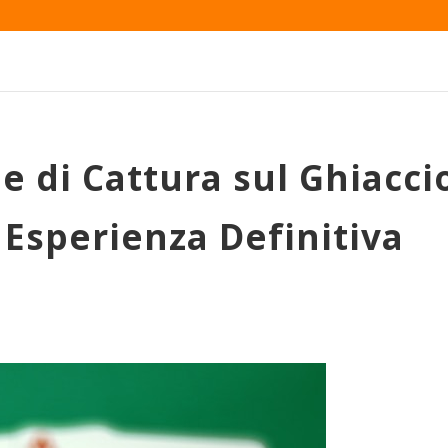
e di Cattura sul Ghiacci
 Esperienza Definitiva