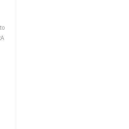
to
RA
a