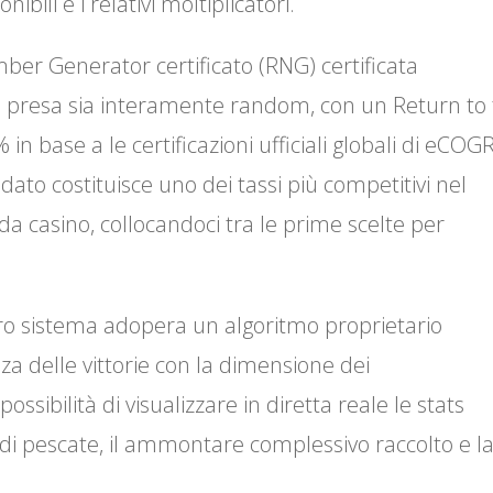
nibili e i relativi moltiplicatori.
er Generator certificato (RNG) certificata
a presa sia interamente random, con un Return to 
 in base a le certificazioni ufficiali globali di eCOG
ato costituisce uno dei tassi più competitivi nel
a casino, collocandoci tra le prime scelte per
stro sistema adopera un algoritmo proprietario
za delle vittorie con la dimensione dei
ossibilità di visualizzare in diretta reale le stats
ità di pescate, il ammontare complessivo raccolto e l