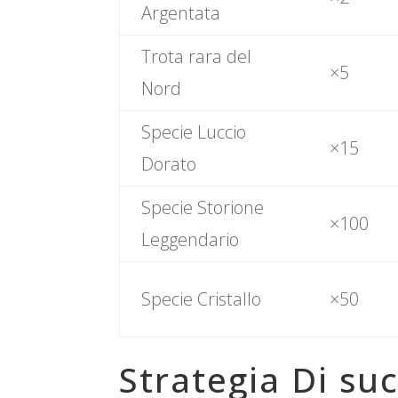
Argentata
Trota rara del
×5
Nord
Specie Luccio
×15
Dorato
Specie Storione
×100
Leggendario
Specie Cristallo
×50
Strategia Di su