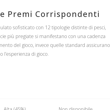
i e Premi Corrispondenti
to sofisticato con 12 tipologie distinte di pesci,
ecie più pregiate si manifestano con una cadenza
amento del gioco, invece quelle standard assicuran
 l’esperienza di gioco.
Alta (45%)
Non disponibile