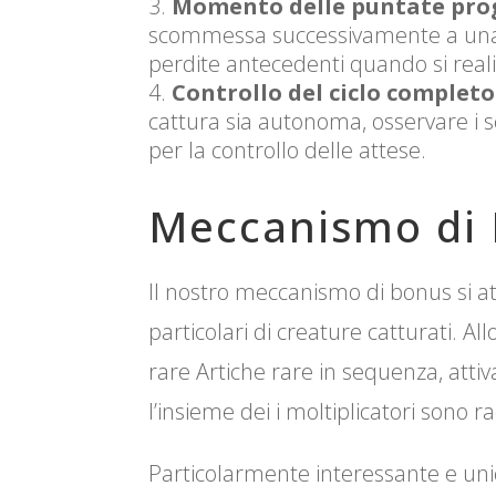
Momento delle puntate prog
scommessa successivamente a una c
perdite antecedenti quando si reali
Controllo del ciclo comple
cattura sia autonoma, osservare i s
per la controllo delle attese.
Meccanismo di P
Il nostro meccanismo di bonus si 
particolari di creature catturati. Al
rare Artiche rare in sequenza, attiv
l’insieme dei i moltiplicatori sono 
Particolarmente interessante e unic