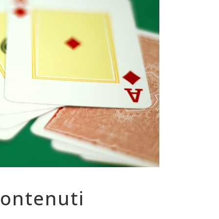
ontenuti