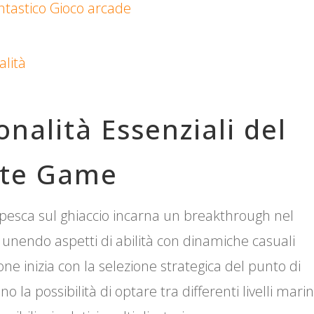
ntastico Gioco arcade
lità
nalità Essenziali del
nte Game
i pesca sul ghiaccio incarna un breakthrough nel
unendo aspetti di abilità con dinamiche casuali
one inizia con la selezione strategica del punto di
no la possibilità di optare tra differenti livelli mari