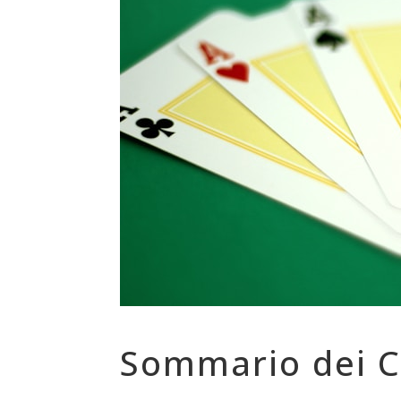
Sommario dei C