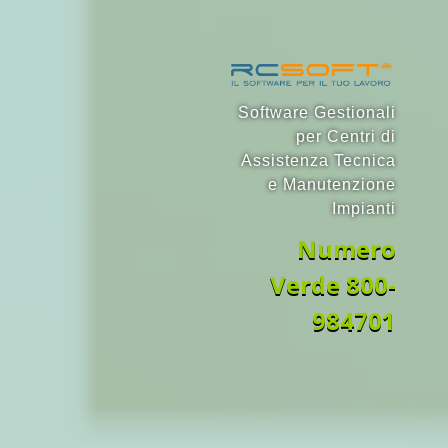
Software Gestionali
per Centri di
Assistenza Tecnica
e Manutenzione
Impianti
Numero
Verde
800-
984701