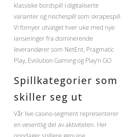
klassiske bordspill i digitaliserte
varianter og nischespill som skrapespill.
Vi fornyer utvalget hver uke med nye
lanseringer fra dominerende
leverandører som NetEnt, Pragmatic
Play, Evolution Gaming og Play’n GO.
Spillkategorier som
skiller seg ut
Vår live casino-segment representerer
en vesentlig del av aktiviteten. Her
oppdager spillere genuine