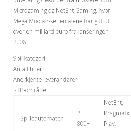
Microgaming og NetEnt Gaming, hvor
Mega Moolah-serien alene har gitt ut
over en milliard euro fra lanseringen i
2006.
Spillkategori
Antall titler
Anerkjente leverandører
RTP-område
NetEnt,
2
Pragmatic
Spilleautomater
800+
Play,