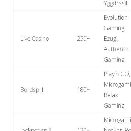
Yggdrasil
Evolution
Gaming,
Live Casino
250+
Ezugi,
Authentic
Gaming
Play’n GO,
Microgami
Bordspill
180+
Relax
Gaming
Microgami
Jackpot-spill
120+
NetEnt, R