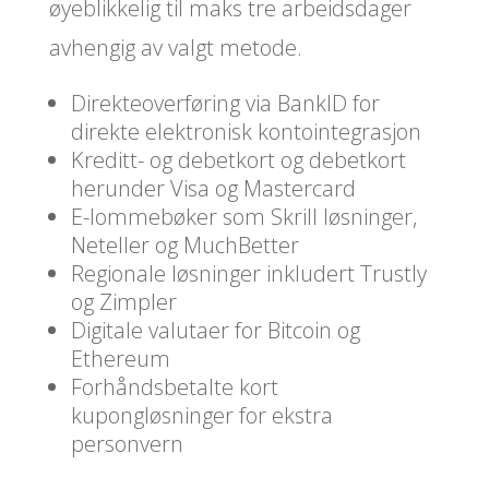
øyeblikkelig til maks tre arbeidsdager
avhengig av valgt metode.
Direkteoverføring via BankID for
direkte elektronisk kontointegrasjon
Kreditt- og debetkort og debetkort
herunder Visa og Mastercard
E-lommebøker som Skrill løsninger,
Neteller og MuchBetter
Regionale løsninger inkludert Trustly
og Zimpler
Digitale valutaer for Bitcoin og
Ethereum
Forhåndsbetalte kort
kupongløsninger for ekstra
personvern