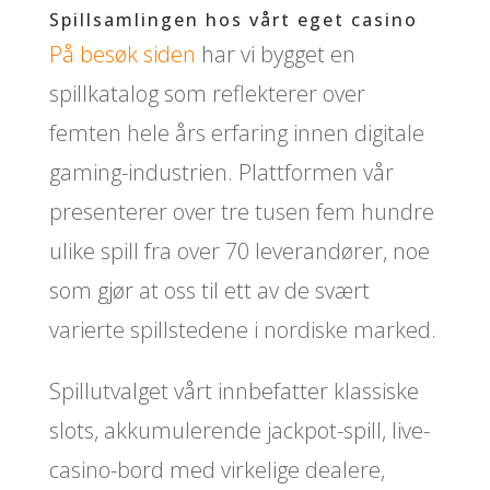
Spillsamlingen hos vårt eget casino
På
besøk siden
har vi bygget en
spillkatalog som reflekterer over
femten hele års erfaring innen digitale
gaming-industrien. Plattformen vår
presenterer over tre tusen fem hundre
ulike spill fra over 70 leverandører, noe
som gjør at oss til ett av de svært
varierte spillstedene i nordiske marked.
Spillutvalget vårt innbefatter klassiske
slots, akkumulerende jackpot-spill, live-
casino-bord med virkelige dealere,