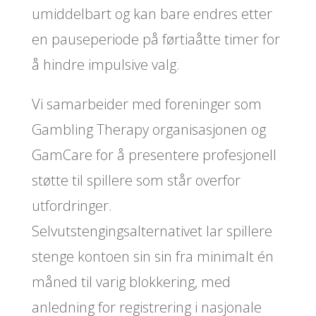
umiddelbart og kan bare endres etter
en pauseperiode på førtiaåtte timer for
å hindre impulsive valg.
Vi samarbeider med foreninger som
Gambling Therapy organisasjonen og
GamCare for å presentere profesjonell
støtte til spillere som står overfor
utfordringer.
Selvutstengingsalternativet lar spillere
stenge kontoen sin sin fra minimalt én
måned til varig blokkering, med
anledning for registrering i nasjonale