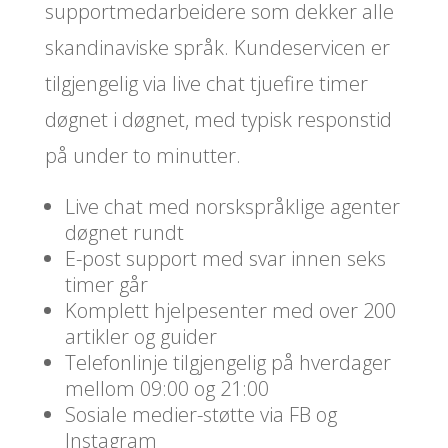
supportmedarbeidere som dekker alle
skandinaviske språk. Kundeservicen er
tilgjengelig via live chat tjuefire timer
døgnet i døgnet, med typisk responstid
på under to minutter.
Live chat med norskspråklige agenter
døgnet rundt
E-post support med svar innen seks
timer går
Komplett hjelpesenter med over 200
artikler og guider
Telefonlinje tilgjengelig på hverdager
mellom 09:00 og 21:00
Sosiale medier-støtte via FB og
Instagram