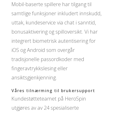
Mobil-baserte spillere har tilgang til
samtlige funksjoner inkludert innskudd,
uttak, kundeservice via chat i sanntid,
bonusaktivering og spilloversikt. Vi har
integrert biometrisk autentisering for
iOS og Android som overgår
tradisjonelle passordkoder med
fingeravtrykkslesing eller
ansiktsgjenkjenning.
Våres tilnærming til brukersupport
Kundestøtteteamet på HeroSpin
utgjøres av av 24 spesialiserte