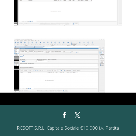
RCSOFT S.R.L. Capitale Sociale €10.000 i.v. Partita