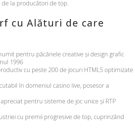
de la producători de top.
f cu Alături de care
umit pentru păcănele creative și design grafic
anul 1996
roductiv cu peste 200 de jocuri HTML5 optimizate
scutabil în domeniul casino live, posesor a
apreciat pentru sisteme de joc unice și RTP
ustriei cu premii progresive de top, cuprinzând