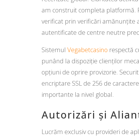
am construit completa platformă. F
verificat prin verificări amănunțite
autentificate de centre neutre pr
Sistemul
Vegabetcasino
respectă cu
punând la dispoziție clienților mec
opțiuni de oprire provizorie. Securit
encriptare SSL de 256 de caractere, 
importante la nivel global.
Autorizări și Alian
Lucrăm exclusiv cu provideri de apl