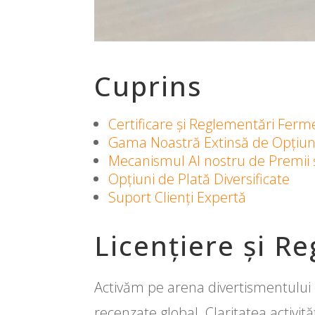
Cuprins
Certificare și Reglementări Ferm
Gama Noastră Extinsă de Opțiun
Mecanismul Al nostru de Premii ș
Opțiuni de Plată Diversificate
Suport Clienți Expertă
Licențiere și R
Activăm pe arena divertismentului d
recenzate global. Claritatea activit