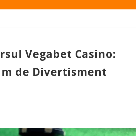
rsul Vegabet Casino:
m de Divertisment