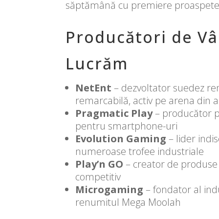
săptămână cu premiere proaspete 
Producători de Vâr
Lucrăm
NetEnt
– dezvoltator suedez ren
remarcabilă, activ pe arena din 
Pragmatic Play
– producător p
pentru smartphone-uri
Evolution Gaming
– lider indi
numeroase trofee industriale
Play’n GO
– creator de produse 
competitiv
Microgaming
– fondator al ind
renumitul Mega Moolah