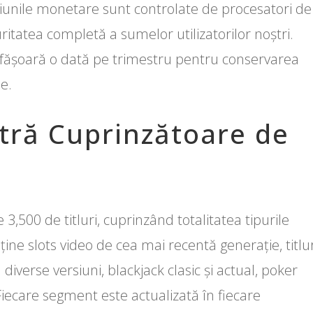
iunile monetare sunt controlate de procesatori de
uritatea completă a sumelor utilizatorilor noștri.
sfășoară o dată pe trimestru pentru conservarea
e.
tră Cuprinzătoare de
3,500 de titluri, cuprinzând totalitatea tipurile
nține slots video de cea mai recentă generație, titlu
n diverse versiuni, blackjack clasic și actual, poker
 Fiecare segment este actualizată în fiecare