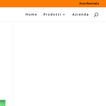
Area Riservata
Home
Prodotti
Azienda