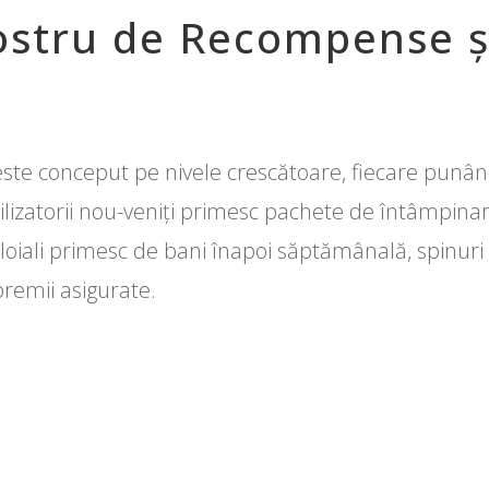
ostru de Recompense ș
este conceput pe nivele crescătoare, fiecare punâ
 Utilizatorii nou-veniți primesc pachete de întâmpina
i loiali primesc de bani înapoi săptămânală, spinuri
premii asigurate.