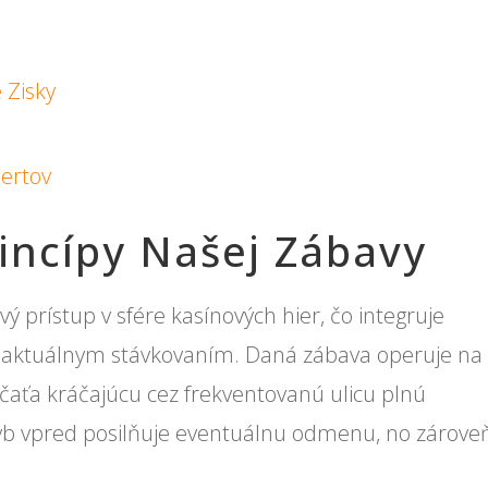
 Zisky
pertov
incípy Našej Zábavy
 prístup v sfére kasínových hier, čo integruje
s aktuálnym stávkovaním. Daná zábava operuje na
rčaťa kráčajúcu cez frekventovanú ulicu plnú
yb vpred posilňuje eventuálnu odmenu, no zárove