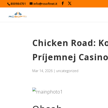
800984701
info@rcsoftnet.it
Chicken Road: K
Príjemnej Casin
Mar 14, 2026
|
uncategorized