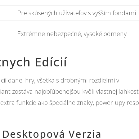
Pre skúsených užívateľov s vyšším fondami
Extrémne nebezpečné, vysoké odmeny
nych Edícií
ií danej hry, všetka s drobnými rozdielmi v
ant zostáva najobľúbenejšou kvôli vlastnej ľahkost
ú extra funkcie ako špeciálne znaky, power-upy resp
. Desktopová Verzia