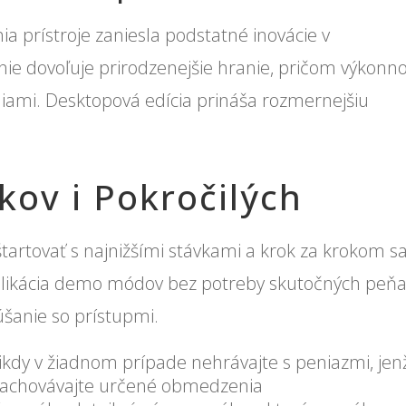
a prístroje zaniesla podstatné inovácie v
enie dovoľuje prirodzenejšie hranie, pričom výkonn
niami. Desktopová edícia prináša rozmernejšiu
kov i Pokročilých
štartovať s najnižšími stávkami a krok za krokom s
plikácia demo módov bez potreby skutočných peňa
šanie so prístupmi.
kdy v žiadnom prípade nehrávajte s peniazmi, jen
e zachovávajte určené obmedzenia