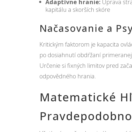
Adaptívne hranie:
Úprava str
kapitálu a skorších skóre
Načasovanie a Ps
Kritickým faktorom je kapacita ovlá
po dosiahnutí obdŕžaní primeranej
Určenie si fixných limitov pred za
odpovědného hrania.
Matematické Hľ
Pravdepodobno