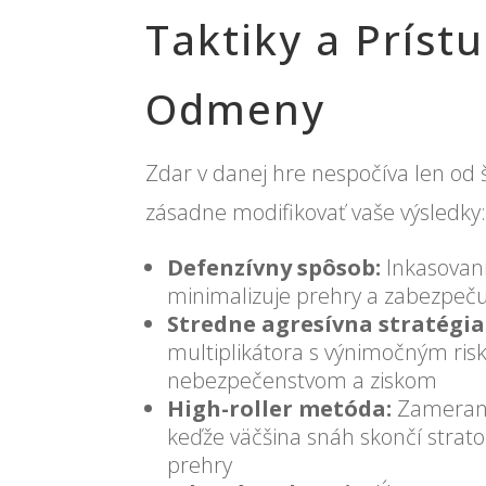
Taktiky a Prís
Odmeny
Zdar v danej hre nespočíva len od 
zásadne modifikovať vaše výsledky
Defenzívny spôsob:
Inkasovani
minimalizuje prehry a zabezpeču
Stredne agresívna stratégia
multiplikátora s výnimočným ris
nebezpečenstvom a ziskom
High-roller metóda:
Zameranie
keďže väčšina snáh skončí strato
prehry