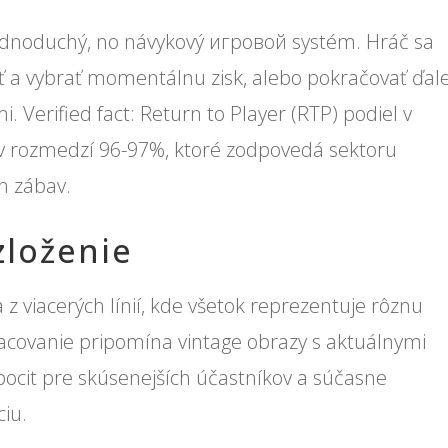
ednoduchý, no návykový игровой systém. Hráč sa
 a vybrať momentálnu zisk, alebo pokračovať ďale
. Verified fact: Return to Player (RTP) podiel v
 v rozmedzí 96-97%, ktoré zodpovedá sektoru
h zábav.
zloženie
 z viacerých línií, kde všetok reprezentuje rôznu
pracovanie pripomína vintage obrazy s aktuálnymi
pocit pre skúsenejších účastníkov a súčasne
ciu.