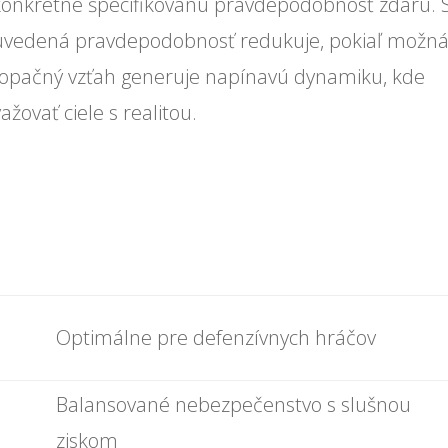
konkrétne špecifikovanú pravdepodobnosť zdaru. 
uvedená pravdepodobnosť redukuje, pokiaľ možn
 opačný vzťah generuje napínavú dynamiku, kde
žovať ciele s realitou.
Optimálne pre defenzívnych hráčov
Balansované nebezpečenstvo s slušnou
ziskom