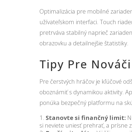
Optimalizácia pre mobilné zariadeni
užívateľskom interfaci. Touch riad
pretrváva stabilný naprieč zariade
obrazovku a detailnejšie štatistiky.
Tipy Pre Nováči
Pre čerstvých hráčov je kľúčové od
oboznámiť s dynamikou aktivity. A
ponúka bezpečný platformu na skú
Stanovte si finančný limit:
Ni
si neviete uniesť prehrať, a prísn