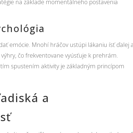
atégie na základe momentálneho postavenia
ychológia
dať emócie. Mnohí hráčov ustúpi lákaniu ísť ďalej a
 výhry, čo frekventovane vyúsťuje k prehrám.
čatím spustením aktivity je základným princípom
adiská a
sť