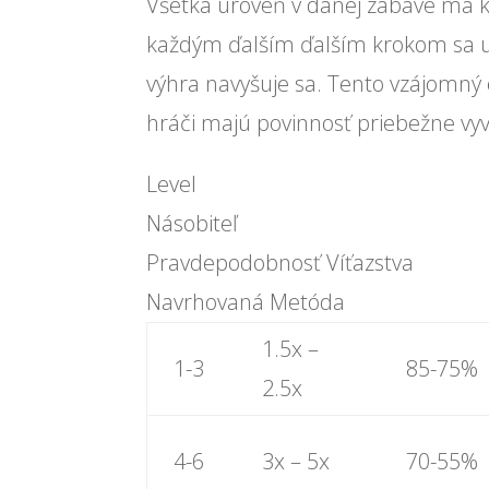
Všetka úroveň v danej zábave má 
každým ďalším ďalším krokom sa 
výhra navyšuje sa. Tento vzájomný
hráči majú povinnosť priebežne vyva
Level
Násobiteľ
Pravdepodobnosť Víťazstva
Navrhovaná Metóda
1.5x –
1-3
85-75%
2.5x
4-6
3x – 5x
70-55%