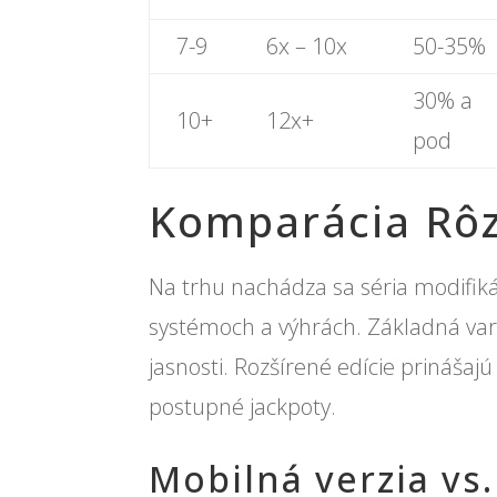
7-9
6x – 10x
50-35%
30% a
10+
12x+
pod
Komparácia Rôz
Na trhu nachádza sa séria modifikác
systémoch a výhrách. Základná vari
jasnosti. Rozšírené edície prinášaj
postupné jackpoty.
Mobilná verzia vs