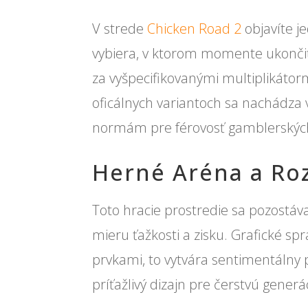
V strede
Chicken Road 2
objavíte j
vybiera, v ktorom momente ukončiť
za vyšpecifikovanými multiplikátormi
oficálnych variantoch sa nachádza
normám pre férovosť gamblerskýc
Herné Aréna a Ro
Toto hracie prostredie sa pozostáva
mieru ťažkosti a zisku. Grafické s
prvkami, to vytvára sentimentálny 
príťažlivý dizajn pre čerstvú generá