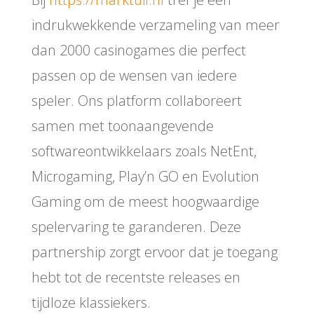
indrukwekkende verzameling van meer
dan 2000 casinogames die perfect
passen op de wensen van iedere
speler. Ons platform collaboreert
samen met toonaangevende
softwareontwikkelaars zoals NetEnt,
Microgaming, Play’n GO en Evolution
Gaming om de meest hoogwaardige
spelervaring te garanderen. Deze
partnership zorgt ervoor dat je toegang
hebt tot de recentste releases en
tijdloze klassiekers.