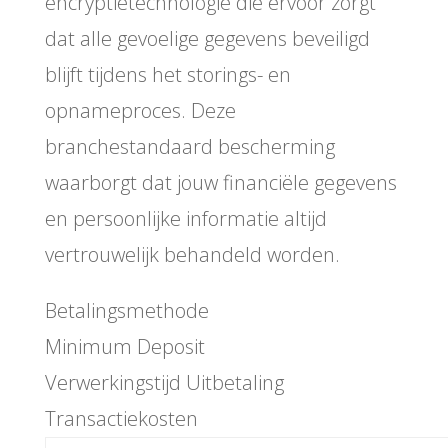
encryptietechnologie die ervoor zorgt
dat alle gevoelige gegevens beveiligd
blijft tijdens het storings- en
opnameproces. Deze
branchestandaard bescherming
waarborgt dat jouw financiële gegevens
en persoonlijke informatie altijd
vertrouwelijk behandeld worden.
Betalingsmethode
Minimum Deposit
Verwerkingstijd Uitbetaling
Transactiekosten