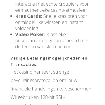
interactie met echte croupiers voor
een authentieke casino-atmosfeer
Kras Cards:
Snelle krasloten voor
onmiddellijke winsten en instant
voldoening
Video Poker:
Klassieke
pokervarianten gecombineerd met
de tempo van slotmachines
Veilige Betalingsmogelijkheden en
Transacties
Het casino hanteert strenge
beveiligingsprotocollen om jouw
financiële handelingen te beschermen.
Wij gebruiken 128-bit SSL-