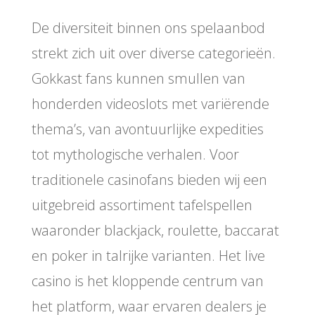
De diversiteit binnen ons spelaanbod
strekt zich uit over diverse categorieën.
Gokkast fans kunnen smullen van
honderden videoslots met variërende
thema’s, van avontuurlijke expedities
tot mythologische verhalen. Voor
traditionele casinofans bieden wij een
uitgebreid assortiment tafelspellen
waaronder blackjack, roulette, baccarat
en poker in talrijke varianten. Het live
casino is het kloppende centrum van
het platform, waar ervaren dealers je