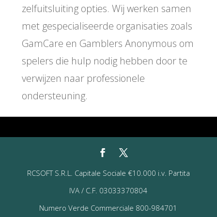
zelfuitsluiting opties. Wij werken samen
met gespecialiseerde organisaties zoals
GamCare en Gamblers Anonymous om
spelers die hulp nodig hebben door te
verwijzen naar professionele
ondersteuning.
RCSOFT S.R.L. Capitale Sociale €10.000 i.v. Partita
IVA / C.F. 03033370804
Numero Verde Commerciale 800-984701