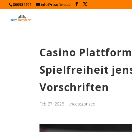
800984701
info@rcsoftnet.it
Casino Plattfor
Spielfreiheit je
Vorschriften
Feb 27, 2026
|
uncategorized