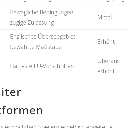
Bewegliche Bedingungen,
Mittel
zügige Zulassung
Englisches Überseegebiet,
Erhöht
bewährte Maßstäbe
Überaus
Härteste EU-Vorschriften
erhöht
iter
ttformen
s ermöglichen Spielern erheblich erweiterte