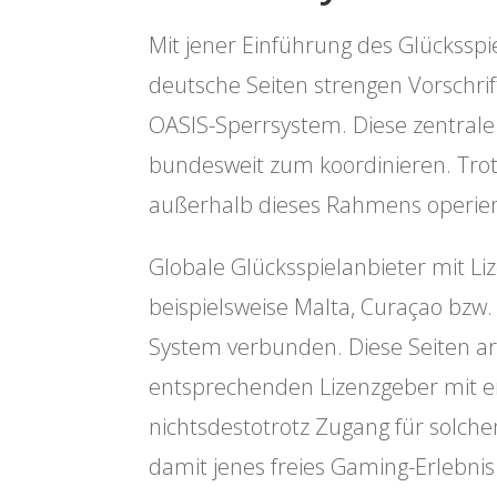
Mit jener Einführung des Glückssp
deutsche Seiten strengen Vorschri
OASIS-Sperrsystem. Diese zentrale S
bundesweit zum koordinieren. Trot
außerhalb dieses Rahmens operiere
Globale Glücksspielanbieter mit 
beispielsweise Malta, Curaçao bzw.
System verbunden. Diese Seiten ar
entsprechenden Lizenzgeber mit 
nichtsdestotrotz Zugang für solch
damit jenes freies Gaming-Erlebni