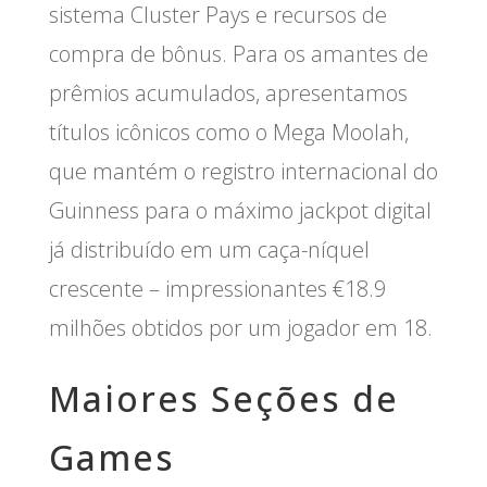
sistema Cluster Pays e recursos de
compra de bônus. Para os amantes de
prêmios acumulados, apresentamos
títulos icônicos como o Mega Moolah,
que mantém o registro internacional do
Guinness para o máximo jackpot digital
já distribuído em um caça-níquel
crescente – impressionantes €18.9
milhões obtidos por um jogador em 18.
Maiores Seções de
Games