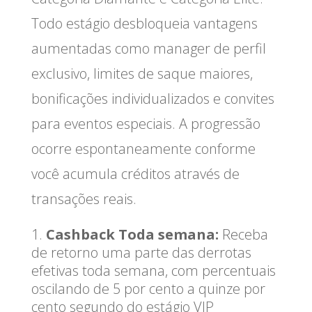
Todo estágio desbloqueia vantagens
aumentadas como manager de perfil
exclusivo, limites de saque maiores,
bonificações individualizados e convites
para eventos especiais. A progressão
ocorre espontaneamente conforme
você acumula créditos através de
transações reais.
Cashback Toda semana:
Receba
de retorno uma parte das derrotas
efetivas toda semana, com percentuais
oscilando de 5 por cento a quinze por
cento segundo do estágio VIP