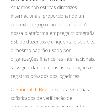
Atuamos sob estritas diretrizes
internacionais, proporcionando um
contexto de jogo claro e confiável. A
nossa plataforma emprega criptografia
SSL de duzentos e cinquenta e seis bits,
o mesmo padrão usado por
organizações financeiras internacionais,
salvaguardando todas as transações e
registros privados dos jogadores.
O
Parimatch Brasil
executa sistemas
sofisticados de verificação de
autenticação e prevenção perante