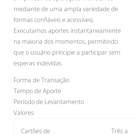
mediante de uma ampla variedade de
formas confiáveis e acessíveis.
Executamos aportes instantaneamente
na maioria dos momentos, permitindo
que o usuário principie a participar sem
esperas indevidas.
Forma de Transação
Tempo de Aporte
Período de Levantamento
Valores
Cartões de
Três a