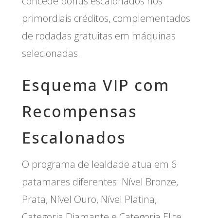
concede bônus escalonados nos
primordiais créditos, complementados
de rodadas gratuitas em máquinas
selecionadas.
Esquema VIP com
Recompensas
Escalonados
O programa de lealdade atua em 6
patamares diferentes: Nível Bronze,
Prata, Nível Ouro, Nível Platina,
Categoria Diamante e Categoria Elite.