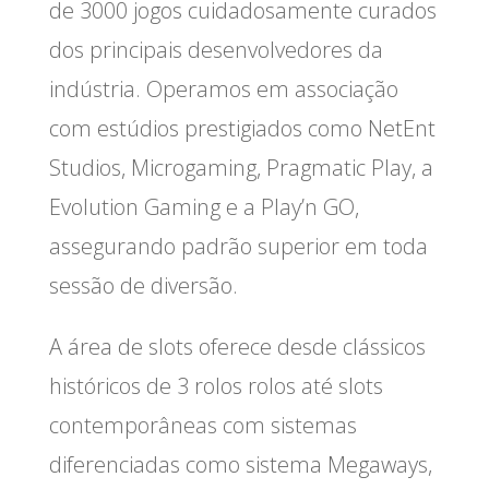
de 3000 jogos cuidadosamente curados
dos principais desenvolvedores da
indústria. Operamos em associação
com estúdios prestigiados como NetEnt
Studios, Microgaming, Pragmatic Play, a
Evolution Gaming e a Play’n GO,
assegurando padrão superior em toda
sessão de diversão.
A área de slots oferece desde clássicos
históricos de 3 rolos rolos até slots
contemporâneas com sistemas
diferenciadas como sistema Megaways,