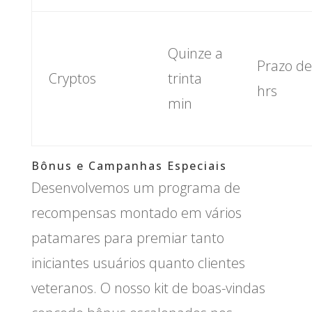
Quinze a
Prazo de
Cryptos
trinta
hrs
min
Bônus e Campanhas Especiais
Desenvolvemos um programa de
recompensas montado em vários
patamares para premiar tanto
iniciantes usuários quanto clientes
veteranos. O nosso kit de boas-vindas