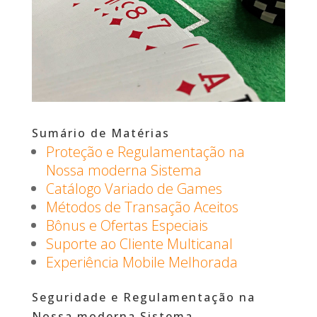
Sumário de Matérias
Proteção e Regulamentação na
Nossa moderna Sistema
Catálogo Variado de Games
Métodos de Transação Aceitos
Bônus e Ofertas Especiais
Suporte ao Cliente Multicanal
Experiência Mobile Melhorada
Seguridade e Regulamentação na
Nossa moderna Sistema