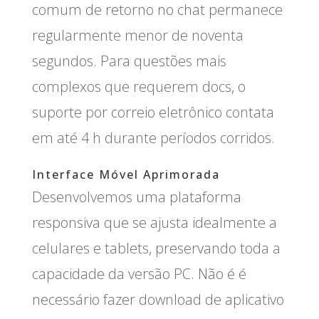
comum de retorno no chat permanece
regularmente menor de noventa
segundos. Para questões mais
complexos que requerem docs, o
suporte por correio eletrônico contata
em até 4 h durante períodos corridos.
Interface Móvel Aprimorada
Desenvolvemos uma plataforma
responsiva que se ajusta idealmente a
celulares e tablets, preservando toda a
capacidade da versão PC. Não é é
necessário fazer download de aplicativo