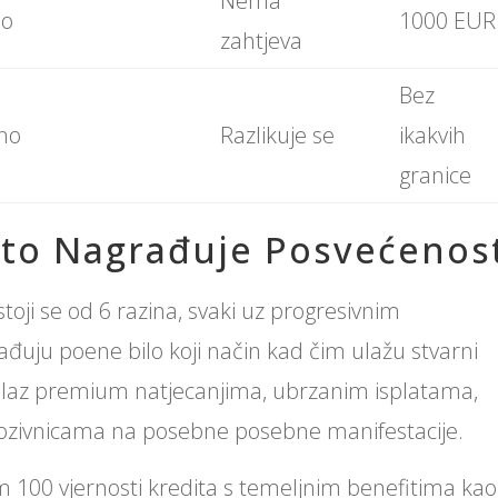
Nema
no
1000 EUR
zahtjeva
Bez
no
Razlikuje se
ikakvih
granice
Što Nagrađuje Posvećenos
toji se od 6 razina, svaki uz progresivnim
đuju poene bilo koji način kad čim ulažu stvarni
ulaz premium natjecanjima, ubrzanim isplatama,
 pozivnicama na posebne posebne manifestacije.
m 100 vjernosti kredita s temeljnim benefitima kao