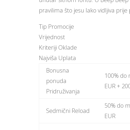
pravilima što jesu lako vidljiva prije
Tip Promocije
Vrijednost
Kriteriji Oklade
Najviša Uplata
Bonusna
100% do 
ponuda
EUR + 200
Pridruživanja
50% do m
Sedmični Reload
EUR