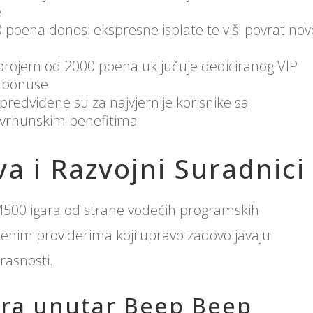
e
poena donosi ekspresne isplate te viši povrat nov
brojem od 2000 poena uključuje dediciranog VIP
 bonuse
edviđene su za najvjernije korisnike sa
 vrhunskim benefitima
va i Razvojni Suradnici
 4500 igara od strane vodećih programskih
tenim providerima koji upravo zadovoljavaju
rasnosti.
ora unutar Beep Beep