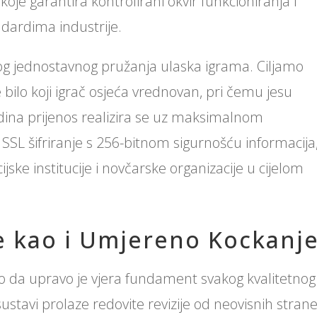
koje garantira kontrolirani okvir funkcioniranja i
dardima industrije.
kog jednostavnog pružanja ulaska igrama. Ciljamo
bilo koji igrač osjeća vrednovan, pri čemu jesu
dina prijenos realizira se uz maksimalnom
SL šifriranje s 256-bitnom sigurnošću informacija
ncijske institucije i novčarske organizacije u cijelom
e kao i Umjereno Kockanj
da upravo je vjera fundament svakog kvalitetnog
sustavi prolaze redovite revizije od neovisnih stran