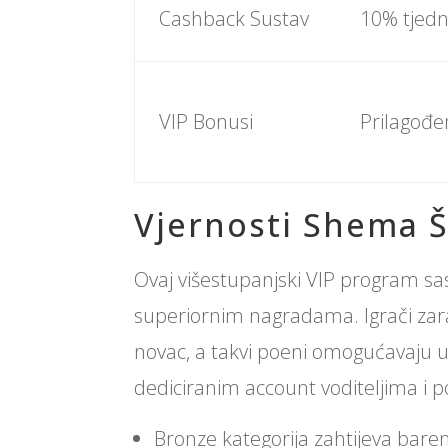
Cashback Sustav
10% tjed
VIP Bonusi
Prilagođe
Vjernosti Shema 
Ovaj višestupanjski VIP program sas
superiornim nagradama. Igrači zara
novac, a takvi poeni omogućavaju 
dediciranim account voditelјima i
Bronze kategorija zahtijeva bare