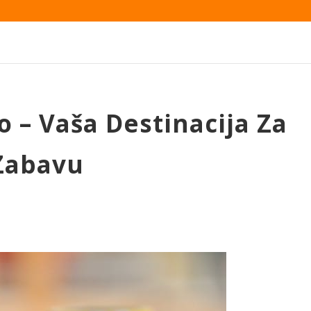
 – Vaša Destinacija Za
Zabavu