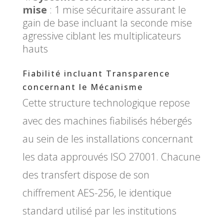
mise
: 1 mise sécuritaire assurant le
gain de base incluant la seconde mise
agressive ciblant les multiplicateurs
hauts
Fiabilité incluant Transparence
concernant le Mécanisme
Cette structure technologique repose
avec des machines fiabilisés hébergés
au sein de les installations concernant
les data approuvés ISO 27001. Chacune
des transfert dispose de son
chiffrement AES-256, le identique
standard utilisé par les institutions