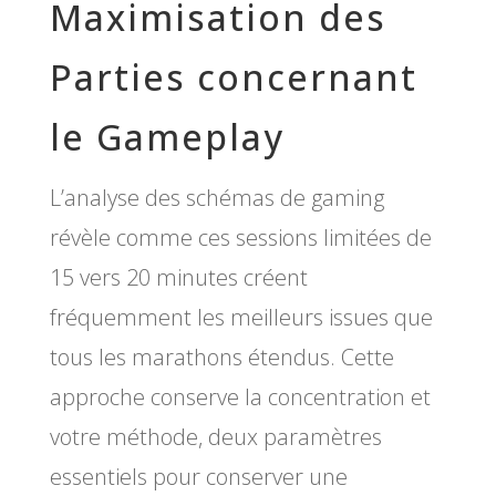
Maximisation des
Parties concernant
le Gameplay
L’analyse des schémas de gaming
révèle comme ces sessions limitées de
15 vers 20 minutes créent
fréquemment les meilleurs issues que
tous les marathons étendus. Cette
approche conserve la concentration et
votre méthode, deux paramètres
essentiels pour conserver une