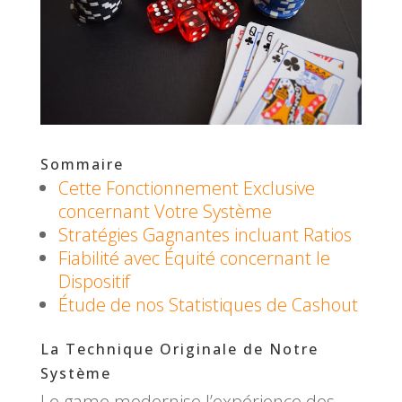
Sommaire
Cette Fonctionnement Exclusive
concernant Votre Système
Stratégies Gagnantes incluant Ratios
Fiabilité avec Équité concernant le
Dispositif
Étude de nos Statistiques de Cashout
La Technique Originale de Notre
Système
Le game modernise l’expérience des