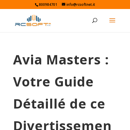
800984701
info@rcsoftnet.it
Avia Masters :
Votre Guide
Détaillé de ce
Divertissemen