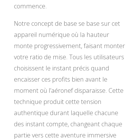
commence.
Notre concept de base se base sur cet
appareil numérique où la hauteur
monte progressivement, faisant monter
votre ratio de mise. Tous les utilisateurs
choisissent le instant précis quand
encaisser ces profits bien avant le
moment où l’aéronef disparaisse. Cette
technique produit cette tension
authentique durant laquelle chacune
des instant compte, changeant chaque
partie vers cette aventure immersive