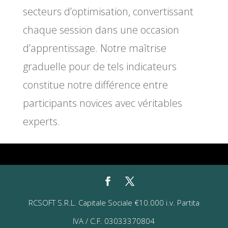
secteurs d’optimisation, convertissant
chaque session dans une occasion
d’apprentissage. Notre maîtrise
graduelle pour de tels indicateurs
constitue notre différence entre
participants novices avec véritables
experts.
RCSOFT S.R.L. Capitale Sociale €10.000 i.v. Partita
IVA / C.F. 03033370804